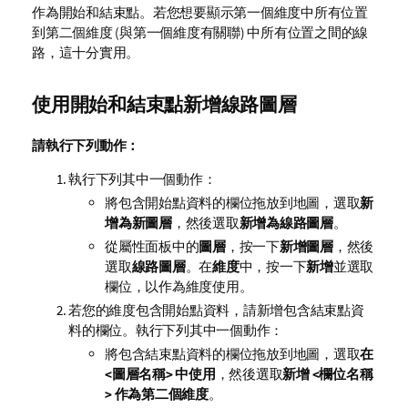
作為開始和結束點。若您想要顯示第一個維度中所有位置
到第二個維度 (與第一個維度有關聯) 中所有位置之間的線
路，這十分實用。
使用開始和結束點新增線路圖層
請執行下列動作：
執行下列其中一個動作：
將包含開始點資料的欄位拖放到地圖，選取
新
增為新圖層
，然後選取
新增為線路圖層
。
從屬性面板中的
圖層
，按一下
新增圖層
，然後
選取
線路圖層
。在
維度
中，按一下
新增
並選取
欄位，以作為維度使用。
若您的維度包含開始點資料，請新增包含結束點資
料的欄位。執行下列其中一個動作：
將包含結束點資料的欄位拖放到地圖，選取
在
<
圖層名稱>
中使用
，然後選取
新增 <
欄位名稱
> 作為第二個維度
。