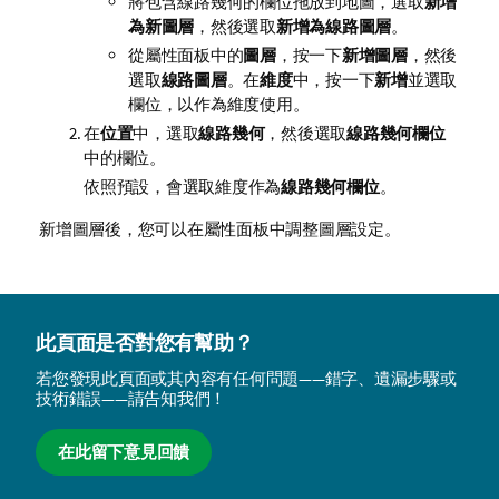
將包含線路幾何的欄位拖放到地圖，選取
新增
為新圖層
，然後選取
新增為線路圖層
。
從屬性面板中的
圖層
，按一下
新增圖層
，然後
選取
線路圖層
。在
維度
中，按一下
新增
並選取
欄位，以作為維度使用。
在
位置
中，選取
線路幾何
，然後選取
線路幾何欄位
中的欄位。
依照預設，會選取維度作為
線路幾何欄位
。
新增圖層後，您可以在屬性面板中調整圖層設定。
此頁面是否對您有幫助？
若您發現此頁面或其內容有任何問題——錯字、遺漏步驟或
技術錯誤——請告知我們！
在此留下意見回饋