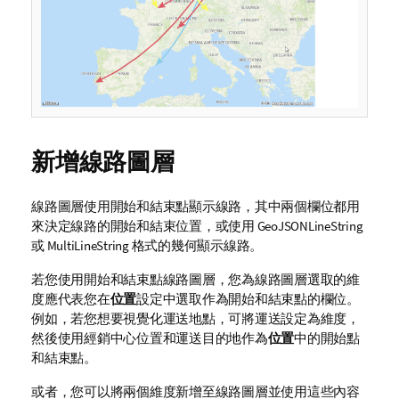
新增線路圖層
線路圖層使用開始和結束點顯示線路，其中兩個欄位都用
來決定線路的開始和結束位置，或使用
GeoJSON
LineString
或
MultiLineString
格式的幾何顯示線路。
若您使用開始和結束點線路圖層，您為線路圖層選取的維
度應代表您在
位置
設定中選取作為開始和結束點的欄位。
例如，若您想要視覺化運送地點，可將
運送
設定為維度，
然後使用
經銷中心位置
和
運送目的地
作為
位置
中的開始點
和結束點。
或者，您可以將兩個維度新增至線路圖層並使用這些內容