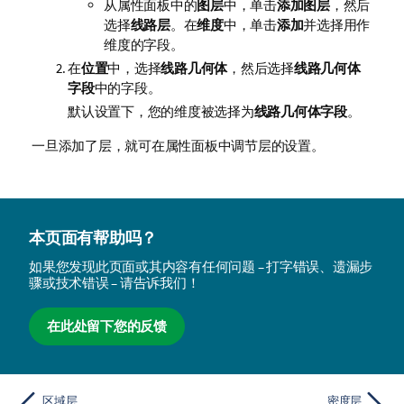
从属性面板中的
图层
中，单击
添加图层
，然后
选择
线路层
。在
维度
中，单击
添加
并选择用作
维度的字段。
在
位置
中，选择
线路几何体
，然后选择
线路几何体
字段
中的字段。
默认设置下，您的维度被选择为
线路几何体字段
。
一旦添加了层，就可在属性面板中调节层的设置。
本页面有帮助吗？
如果您发现此页面或其内容有任何问题 – 打字错误、遗漏步
骤或技术错误 – 请告诉我们！
在此处留下您的反馈
区域层
密度层