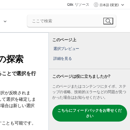
Qlik リソース
日本語 (変更)
ク
このページ上
選択プレビュー
の探索
詳細を見る
ることで選択を行
このページは役に立ちましたか?
このページまたはコンテンツにタイポ、ステ
ップの省略、技術的エラーなどの問題が見つ
選択が反映されま
かった場合はお知らせください。
して選択を確定しま
の場合は新しい選択
こちらにフィードバックをお寄せくだ
さい
すことも可能です。