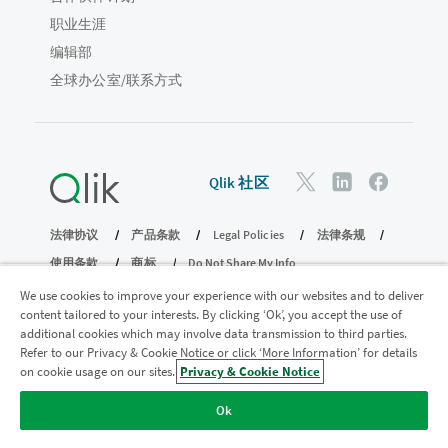
职业生涯
编辑部
全球办公室/联系方式
Qlik 社区
法律协议
产品条款
Legal Policies
法律条规
使用条款
商标
Do Not Share My Info
版权所有 © 1993-2026 QlikTech International AB。保留所有权利。
We use cookies to improve your experience with our websites and to deliver
content tailored to your interests. By clicking ‘Ok’, you accept the use of
additional cookies which may involve data transmission to third parties.
Refer to our Privacy & Cookie Notice or click ‘More Information’ for details
加入分析现代化计划
on cookie usage on our sites.
Privacy & Cookie Notice
使用分析现代化计划实现现代化，同时不损害您宝贵的
Ok
QlikView 应用程序。
单击此处
了解更多信息或联系：
ampquestions@qlik.com