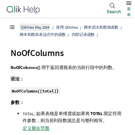
菜
Search
单
QlikView May 2024
使用 QlikView
脚本语法和图表函数
脚本和图表表达式中的函数
内部记录函数
NoOfColumns
NoOfColumns()
用于返回透视表的当前行段中的列数。
语法：
)
NoOfColumns(
[
total
]
参数：
: 如果表格是单维度或如果将
TOTAL
限定符用
TOTAL
作参数，则当前列段数据总是与整列相等。
定义聚合范围