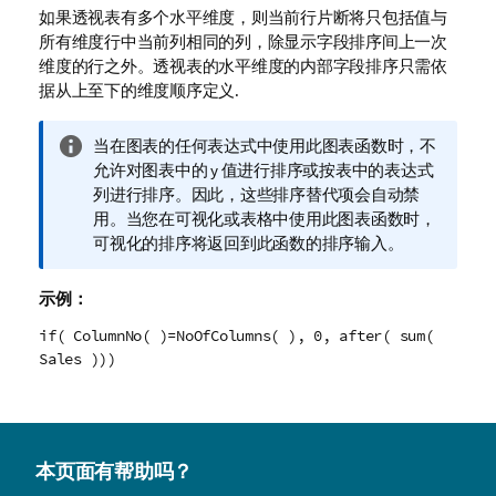
如果透视表有多个水平维度，则当前行片断将只包括值与
所有维度行中当前列相同的列，除显示字段排序间上一次
维度的行之外。透视表的水平维度的内部字段排序只需依
据从上至下的维度顺序定义.
信
当在图表的任何表达式中使用此图表函数时，不
息
允许对图表中的 y 值进行排序或按表中的表达式
注
列进行排序。因此，这些排序替代项会自动禁
释
用。当您在可视化或表格中使用此图表函数时，
可视化的排序将返回到此函数的排序输入。
示例：
if( ColumnNo( )=NoOfColumns( ), 0, after( sum(
Sales )))
本页面有帮助吗？