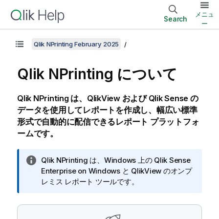
メニュ
Search
ー
Qlik NPrinting February 2025
Qlik NPrinting
について
Qlik NPrinting
は、
QlikView
および
Qlik Sense
の
データを使用してレポートを作成し、幅広い標準
形式で自動的に配信できるレポート プラットフォ
ームです。
情
Qlik NPrinting
は、
Windows
上の
Qlik Sense
報
Enterprise on Windows
と
QlikView
のオンプ
メ
レミス レポート ツールです。
モ