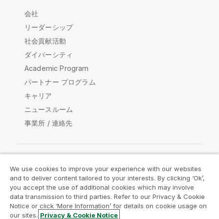
会社
リーダーシップ
社会貢献活動
ダイバーシティ
Academic Program
パートナー プログラム
キャリア
ニュースルーム
事業所 / 連絡先
We use cookies to improve your experience with our websites
Qlik コミュニティ
and to deliver content tailored to your interests. By clicking ‘Ok’,
you accept the use of additional cookies which may involve
data transmission to third parties. Refer to our Privacy & Cookie
法的契約
製品規約
Legal Policies
Notice or click ‘More Information’ for details on cookie usage on
リーガルポリシー
利用規約
商標
our sites.
Privacy & Cookie Notice