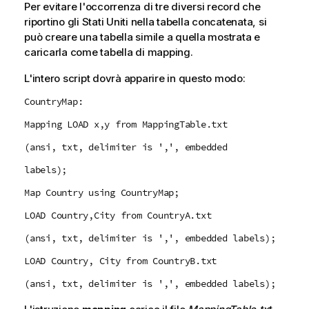
Per evitare l'occorrenza di tre diversi record che
riportino gli Stati Uniti nella tabella concatenata, si
può creare una tabella simile a quella mostrata e
caricarla come tabella di mapping.
L'intero script dovrà apparire in questo modo:
CountryMap:
Mapping LOAD x,y from MappingTable.txt
(ansi, txt, delimiter is ',', embedded
labels);
Map Country using CountryMap;
LOAD Country,City from CountryA.txt
(ansi, txt, delimiter is ',', embedded labels);
LOAD Country, City from CountryB.txt
(ansi, txt, delimiter is ',', embedded labels);