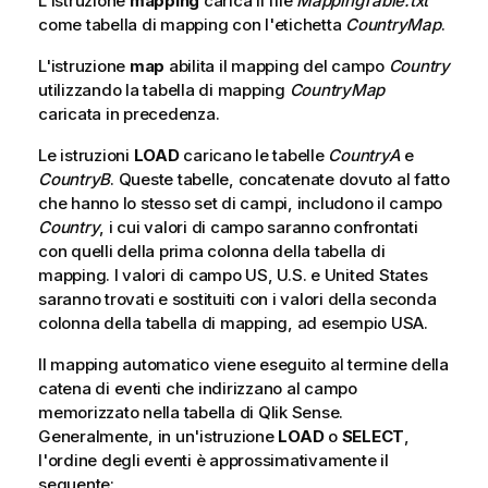
L'istruzione
mapping
carica il file
MappingTable.txt
come tabella di mapping con l'etichetta
CountryMap
.
L'istruzione
map
abilita il mapping del campo
Country
utilizzando la tabella di mapping
CountryMap
caricata in precedenza.
Le istruzioni
LOAD
caricano le tabelle
CountryA
e
CountryB
. Queste tabelle, concatenate dovuto al fatto
che hanno lo stesso set di campi, includono il campo
Country
, i cui valori di campo saranno confrontati
con quelli della prima colonna della tabella di
mapping. I valori di campo
US
,
U.S.
e
United States
saranno trovati e sostituiti con i valori della seconda
colonna della tabella di mapping, ad esempio
USA
.
Il mapping automatico viene eseguito al termine della
catena di eventi che indirizzano al campo
memorizzato nella tabella di
Qlik Sense
.
Generalmente, in un'istruzione
LOAD
o
SELECT
,
l'ordine degli eventi è approssimativamente il
seguente: