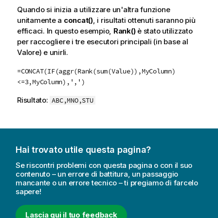
Quando si inizia a utilizzare un'altra funzione
unitamente a
concat()
, i risultati ottenuti saranno più
efficaci. In questo esempio,
Rank()
è stato utilizzato
per raccogliere i tre esecutori principali (in base al
Valore) e unirli.
=CONCAT(IF(aggr(Rank(sum(Value)),MyColumn)
<=3,MyColumn),',')
Risultato:
ABC,MNO,STU
Hai trovato utile questa pagina?
Se riscontri problemi con questa pagina o con il suo
contenuto – un errore di battitura, un passaggio
mancante o un errore tecnico – ti pregiamo di farcelo
sapere!
Lascia qui il tuo feedback