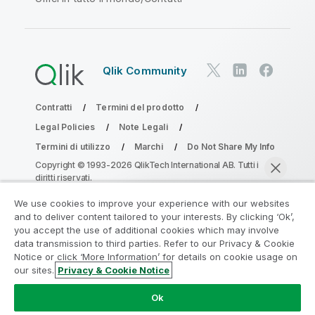
Qlik Community
Contratti
Termini del prodotto
Legal Policies
Note Legali
Termini di utilizzo
Marchi
Do Not Share My Info
Copyright © 1993-2026 QlikTech International AB. Tutti i
diritti riservati.
We use cookies to improve your experience with our websites
and to deliver content tailored to your interests. By clicking ‘Ok’,
Partecipa al programma Analytics
you accept the use of additional cookies which may involve
data transmission to third parties. Refer to our Privacy & Cookie
Modernization
Notice or click ‘More Information’ for details on cookie usage on
our sites.
Privacy & Cookie Notice
Modernizza senza compromettere le tue preziose app
Chatta ora
QlikView con il programma Analytics Modernization.
Fare
Ok
clic qui
per maggiori informazioni o per contattarci: