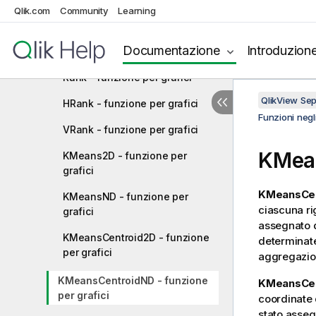
Funzioni NULL
Qlik.com
Community
Learning
Funzioni di scala
Documentazione
Introduzion
Funzioni relazionali
Rank - funzione per grafici
QlikView Se
HRank - funzione per grafici
Funzioni negli
VRank - funzione per grafici
KMea
KMeans2D - funzione per
grafici
KMeansCen
KMeansND - funzione per
ciascuna rig
grafici
assegnato q
KMeansCentroid2D - funzione
determinate
per grafici
aggregazion
KMeansCentroidND - funzione
KMeansCe
per grafici
coordinate 
stato asseg