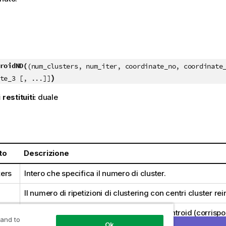
roidND(
(num_clusters, num_iter, coordinate_no, coordinate
)
te_3 [, ...]]
 restituiti:
duale
:
to
Descrizione
ers
Intero che specifica il numero di cluster.
Il numero di ripetizioni di clustering con centri cluster rein
e_no
Il numero di coordinata desiderato dei centroid (corrisp
 and to
esempio, all'asse x, y o z).
Ok