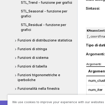
STL_Trend - funzione per grafici
Sintassi:
STL_Seasonal - funzione per
grafici
STL_Residual - funzione per
grafici
KMeansCent
[,coordina
Funzioni di distribuzione statistica
Tipo di dati
Funzioni di stringa
Argomenti
Funzioni di sistema
Argomenti:
Funzioni di tabella
Argomen
Funzioni trigonometriche e
iperboliche
num_clust
Funzionalità nella finestra
num_iter
coordinat
Sicurezza
We use cookies to improve your experience with our websites