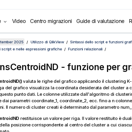
e
Video
Centro migrazioni
Guide di valutazione
R
ptember 2025
Utilizzo di QlikView
Sintassi dello script e funzioni gra
 script e nelle espressioni grafiche
Funzioni relazionali
nsCentroidND
- funzione per gr
troidND()
valuta le righe del grafico applicando il clustering 
a del grafico visualizza la coordinata desiderata del cluster a c
uesto punto dati. Le colonne utilizzate dall'algoritmo di cluster
 dai parametri coordinate_1, coordinate_2, ecc. fino a n colonne
i. Il numero di cluster creati è determinato dal parametro num_
ntroidND
restituisce un valore per riga. Il valore restituito è dua
della posizione corrispondente al centro del cluster a cui ciascu
nato.