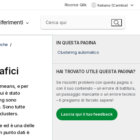
Risorse Qlik
Italiano (Cambia)
iferimenti
IN QUESTA PAGINA
fiche
Clustering automatico
afici
HAI TROVATO UTILE QUESTA PAGINA?
Se riscontri problemi con questa pagina o
K-means, e per
con il suo contenuto – un errore di battitura,
ui è stato
un passaggio mancante o un errore tecnico
ing sono
– ti pregiamo di farcelo sapere!
. Sono tutte
clusters.
Lascia qui il tuo feedback
le ed è una delle
n punto dati è