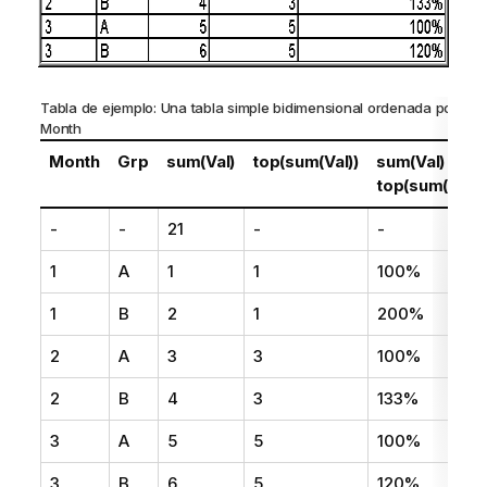
Tabla de ejemplo: Una tabla simple bidimensional ordenada por
Month
Month
Grp
sum(Val)
top(sum(Val))
sum(Val) /
top(sum(Val))
-
-
21
-
-
1
A
1
1
100%
1
B
2
1
200%
2
A
3
3
100%
2
B
4
3
133%
3
A
5
5
100%
3
B
6
5
120%