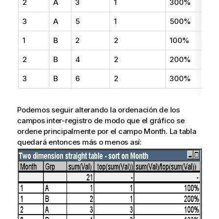
2
A
3
1
300%
3
A
5
1
500%
1
B
2
2
100%
2
B
4
2
200%
3
B
6
2
300%
Podemos seguir alterando la ordenación de los
campos inter-registro de modo que el gráfico se
ordene principalmente por el campo Month. La tabla
quedará entonces más o menos así: