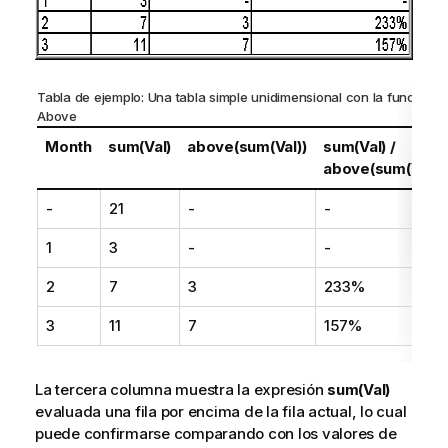
Tabla de ejemplo: Una tabla simple unidimensional con la función
Above
Month
sum(Val)
above(sum(Val))
sum(Val) /
above(sum(Val))
-
21
-
-
1
3
-
-
2
7
3
233%
3
11
7
157%
La tercera columna muestra la expresión
sum(Val)
evaluada una fila por encima de la fila actual, lo cual
puede confirmarse comparando con los valores de