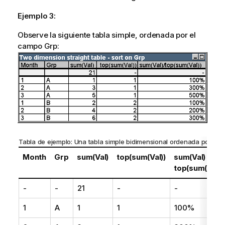
Ejemplo 3:
Observe la siguiente tabla simple, ordenada por el
campo Grp:
Tabla de ejemplo: Una tabla simple bidimensional ordenada por
Grp
Month
Grp
sum(Val)
top(sum(Val))
sum(Val) /
top(sum(Val))
-
-
21
-
-
1
A
1
1
100%