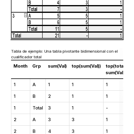
Tabla de ejemplo: Una tabla pivotante bidimensional con el
cualificador
total
Month
Grp
sum(Val)
top(sum(Val))
top(total
sum(Val))
1
A
1
1
1
1
B
2
1
1
1
Total
3
1
-
2
A
3
3
1
2
B
4
3
1