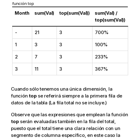
función
top
Month
sum(Val)
top(sum(Val))
sum(Val) /
top(sum(Val))
-
21
3
700%
1
3
3
100%
2
7
3
233%
3
11
3
367%
Cuando sólo tenemos una única dimensión, la
función
top
se referirá siempre a la primera fila de
datos de la tabla (La fila total no se incluye.)
Observe que las expresiones que emplean la función
top
serán evaluadas también en la fila del total,
puesto que el total tiene una clara relación con un
segmento de columna específico, en este caso la