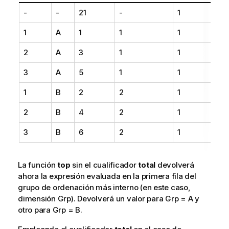
-
-
21
-
1
1
A
1
1
1
2
A
3
1
1
3
A
5
1
1
1
B
2
2
1
2
B
4
2
1
3
B
6
2
1
La función
top
sin el cualificador
total
devolverá
ahora la expresión evaluada en la primera fila del
grupo de ordenación más interno (en este caso,
dimensión Grp). Devolverá un valor para Grp = A y
otro para Grp = B.