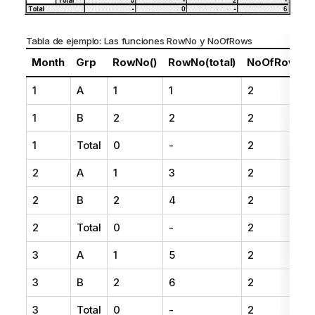
Tabla de ejemplo: Las funciones
RowNo
y
NoOfRows
Month
Grp
RowNo()
RowNo(total)
NoOfRows()
1
A
1
1
2
1
B
2
2
2
1
Total
0
-
2
2
A
1
3
2
2
B
2
4
2
2
Total
0
-
2
3
A
1
5
2
3
B
2
6
2
3
Total
0
-
2