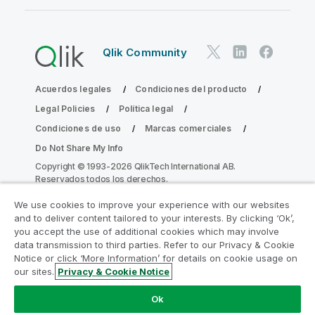
Qlik Community
Acuerdos legales
Condiciones del producto
Legal Policies
Política legal
Condiciones de uso
Marcas comerciales
Do Not Share My Info
Copyright © 1993-2026 QlikTech International AB.
Reservados todos los derechos.
We use cookies to improve your experience with our websites
and to deliver content tailored to your interests. By clicking ‘Ok’,
Únase al Programa de modernización de
you accept the use of additional cookies which may involve
data transmission to third parties. Refer to our Privacy & Cookie
la analítica
Notice or click ‘More Information’ for details on cookie usage on
our sites.
Privacy & Cookie Notice
Modernícese sin comprometer sus valiosas aplicaciones
de QlikView con el Programa de modernización de la
Ok
analítica.
Haga clic aquí
para obtener más información o