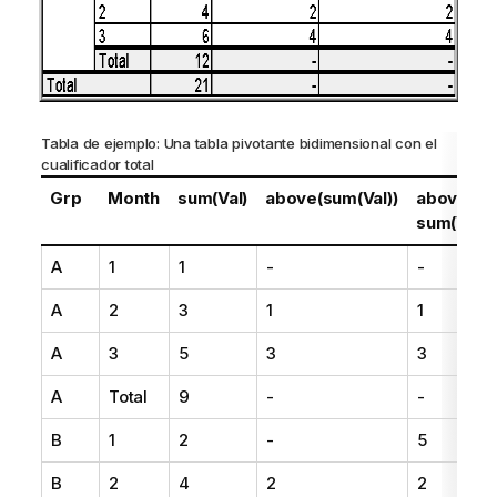
Tabla de ejemplo: Una tabla pivotante bidimensional con el
cualificador
total
Grp
Month
sum(Val)
above(sum(Val))
above(tot
sum(Val))
A
1
1
-
-
A
2
3
1
1
A
3
5
3
3
A
Total
9
-
-
B
1
2
-
5
B
2
4
2
2