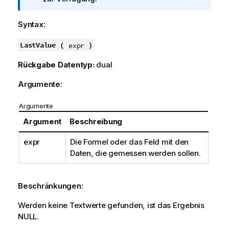
f
o
Syntax:
r
m
LastValue (
)
expr
a
Rückgabe Datentyp:
dual
t
i
Argumente:
o
n
Argumente
s
Argument
Beschreibung
h
i
expr
Die Formel oder das Feld mit den
n
Daten, die gemessen werden sollen.
w
e
i
Beschränkungen:
s
Werden keine Textwerte gefunden, ist das Ergebnis
NULL
.