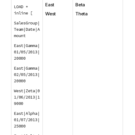
East
Beta
LOAD *
inline [
West
Theta
SalesGroup|
Team|Date|A
mount
East|Gamma|
01/05/2013|
20000
East|Gamma|
02/05/2013|
20000
West|Zeta|0
1/06/2013|1
9000
East|Alpha|
01/07/2013|
25000