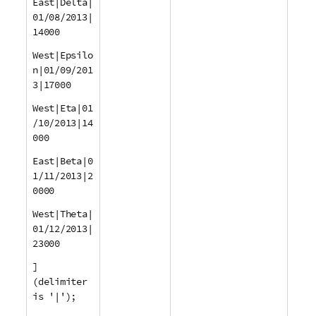
East|Delta|
01/08/2013|
14000
West|Epsilo
n|01/09/201
3|17000
West|Eta|01
/10/2013|14
000
East|Beta|0
1/11/2013|2
0000
West|Theta|
01/12/2013|
23000
]
(delimiter
is '|');