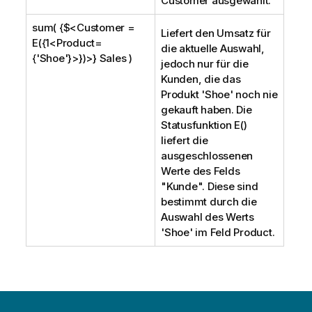
Customer
ausgewählt.
sum( {$<Customer =
Liefert den Umsatz für
E({1<Product=
die aktuelle Auswahl,
{'Shoe'}>})>} Sales )
jedoch nur für die
Kunden, die das
Produkt '
Shoe
' noch nie
gekauft haben. Die
Statusfunktion E()
liefert die
ausgeschlossenen
Werte des Felds
"Kunde". Diese sind
bestimmt durch die
Auswahl des Werts
'
Shoe
' im Feld
Product
.