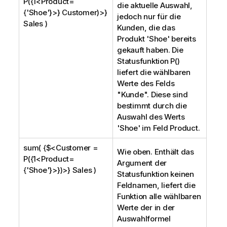
P({1<Product=
die aktuelle Auswahl,
{'Shoe'}>} Customer)>}
jedoch nur für die
Sales )
Kunden, die das
Produkt '
Shoe
' bereits
gekauft haben. Die
Statusfunktion P()
liefert die wählbaren
Werte des Felds
"Kunde". Diese sind
bestimmt durch die
Auswahl des Werts
'
Shoe
' im Feld
Product
.
sum( {$<Customer =
Wie oben. Enthält das
P({1<Product=
Argument der
{'Shoe'}>})>} Sales )
Statusfunktion keinen
Feldnamen, liefert die
Funktion alle wählbaren
Werte der in der
Auswahlformel