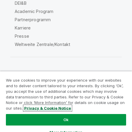
DEI&B
Academic Program
Partnerprogramm
Karriere
Presse
Weltweite Zentrale/Kontakt
Qlik Community
We use cookies to improve your experience with our websites
and to deliver content tailored to your interests. By clicking ‘Ok’,
Rechtliche Vereinbarungen
you accept the use of additional cookies which may involve
data transmission to third parties. Refer to our Privacy & Cookie
Produktbedingungen
Legal Policies
Notice or click ‘More Information’ for details on cookie usage on
Legal Policies
Benutzungsbedingungen
our sites.
Privacy & Cookie Notice
Marken
Do Not Share My Info
Ok
Copyright © 1993-2026 QlikTech International AB. Alle
Rechte vorbehalten.