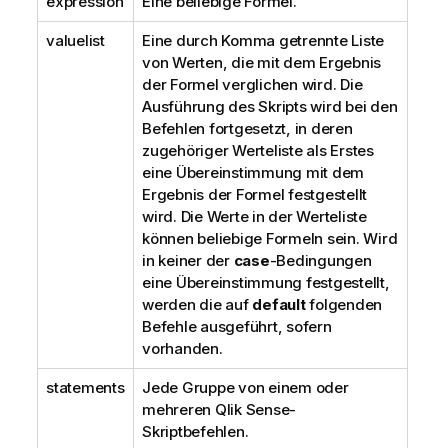
expression
Eine beliebige Formel.
i
n
valuelist
Eine durch Komma getrennte Liste
w
von Werten, die mit dem Ergebnis
e
der Formel verglichen wird. Die
i
Ausführung des Skripts wird bei den
s
Befehlen fortgesetzt, in deren
zugehöriger Werteliste als Erstes
eine Übereinstimmung mit dem
Ergebnis der Formel festgestellt
wird. Die Werte in der Werteliste
können beliebige Formeln sein. Wird
in keiner der
case
-Bedingungen
eine Übereinstimmung festgestellt,
werden die auf
default
folgenden
Befehle ausgeführt, sofern
vorhanden.
statements
Jede Gruppe von einem oder
mehreren
Qlik Sense
-
Skriptbefehlen.