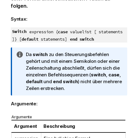
folgen.
Syntax:
Switch
expression {
case
valuelist [ statements
end switch
]} [
default
statements]
I
Da
switch
zu den Steuerungsbefehlen
n
gehört und mit einem Semikolon oder einer
f
Zeilenschaltung abschließt, dürfen sich die
o
einzelnen Befehlssequenzen (
switch
,
case
,
r
default
und
end switch
) nicht über mehrere
m
Zeilen erstrecken.
a
t
Argumente:
i
o
Argumente
n
Argument
Beschreibung
s
h