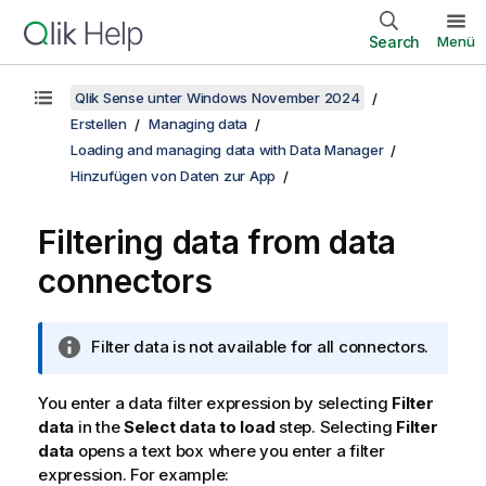
Search
Menü
Qlik Sense unter Windows November 2024
Erstellen
Managing data
Loading and managing data with Data Manager
Hinzufügen von Daten zur App
Filtering data from data
connectors
I
Filter data is not available for all connectors.
n
f
You enter a data filter expression by selecting
Filter
o
data
in the
Select data to load
step. Selecting
Filter
r
data
opens a text box where you enter a filter
m
expression. For example: