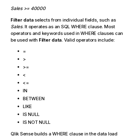
a
t
Sales >= 40000
i
Filter data
selects from individual fields, such as
o
Sales
. It operates as an
SQL WHERE
clause. Most
n
operators and keywords used in
WHERE
clauses can
s
be used with
Filter data
. Valid operators include:
h
i
=
n
>
w
>=
e
i
<
s
<=
IN
BETWEEN
LIKE
IS NULL
IS NOT NULL
Qlik Sense
builds a
WHERE
clause in the data load