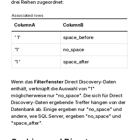
drei Reihen zugeordnet:
Associated rows
ColumnA
ColumnB
' 1'
space_before
'1'
no_space
'1 '
space_after
Wenn das
Filterfenster
Direct Discovery
-Daten
enthält, verknüpft die Auswahl von
"1"
möglicherweise nur
"no_space"
. Die sich für
Direct
Discovery
-Daten ergebende Treffer hängen von der
Datenbank ab. Einige ergeben nur
"no_space"
und
andere, wie
SQL Server
, ergeben
"no_space"
und
"space_after"
.