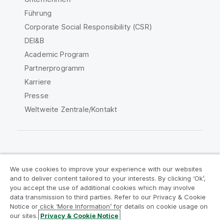
Führung
Corporate Social Responsibility (CSR)
DEI&B
Academic Program
Partnerprogramm
Karriere
Presse
Weltweite Zentrale/Kontakt
Qlik Community
We use cookies to improve your experience with our websites
and to deliver content tailored to your interests. By clicking ‘Ok’,
Rechtliche Vereinbarungen
you accept the use of additional cookies which may involve
data transmission to third parties. Refer to our Privacy & Cookie
Produktbedingungen
Legal Policies
Notice or click ‘More Information’ for details on cookie usage on
Legal Policies
Benutzungsbedingungen
our sites.
Privacy & Cookie Notice