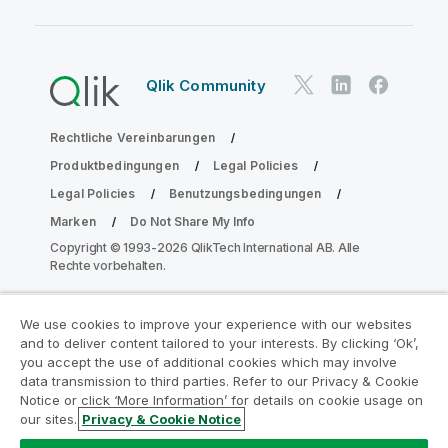
Qlik Community
Rechtliche Vereinbarungen
Produktbedingungen
Legal Policies
Legal Policies
Benutzungsbedingungen
Marken
Do Not Share My Info
Copyright © 1993-2026 QlikTech International AB. Alle
Rechte vorbehalten.
We use cookies to improve your experience with our websites
Nehmen Sie am Analyse-
and to deliver content tailored to your interests. By clicking ‘Ok’,
Modernisierungsprogramm teil
you accept the use of additional cookies which may involve
data transmission to third parties. Refer to our Privacy & Cookie
Notice or click ‘More Information’ for details on cookie usage on
Modernisieren Sie mit dem Analyse-
our sites.
Privacy & Cookie Notice
Modernisierungsprogramm, ohne Ihre wertvollen