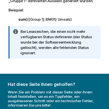
„Gruppe 1“ definierten Auswahl generiert wurden.
Beispiel:
sum
({[Group 1]::BM01} Umsatz)
I
Bei Lesezeichen, die einen nicht mehr
n
verfügbaren Status definieren (der Status
f
wurde bei der Softwareentwicklung
o
gelöscht), werden alle fehlenden Status
r
ignoriert.
m
a
t
i
o
Hat diese Seite Ihnen geholfen?
n
s
Wenn Sie ein Problem mit dieser Seite oder ihrem
h
Inhalt feststellen, sei es ein Tippfehler, ein
ausgelassener Schritt oder ein technischer Fehler,
i
informieren Sie uns bitte!
n