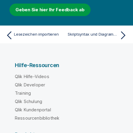
w
Geben Sie hier Ihr Feedback ab
e
i
s
Lesezeichen importieren
Skriptsyntax und Diagrammfunktionen
Hilfe-Ressourcen
Qlik Hilfe-Videos
Qlik Developer
Training
Qlik Schulung
Qlik Kundenportal
Ressourcenbibliothek