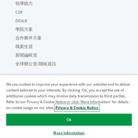
領導能力
CSR
DEI&B
學院方案
合作夥伴方案
職業生涯
新聞編輯室
全球辦公室/聯絡資訊
We use cookies to improve your experience with our websites and to deliver
content tailored to your interests. By clicking ‘Ok’, you accept the use of
Qlik 社群
additional cookies which may involve data transmission to third parties.
Refer to our Privacy & Cookie Notice or click ‘More Information’ for details
on cookie usage on our sites.
Privacy & Cookie Notice
法律合約
產品條款
Legal Policies
法律條規
Ok
使用條款
商標
Do Not Share My Info
© 1993-2026 QlikTech International AB。保留所有權利。
More Information