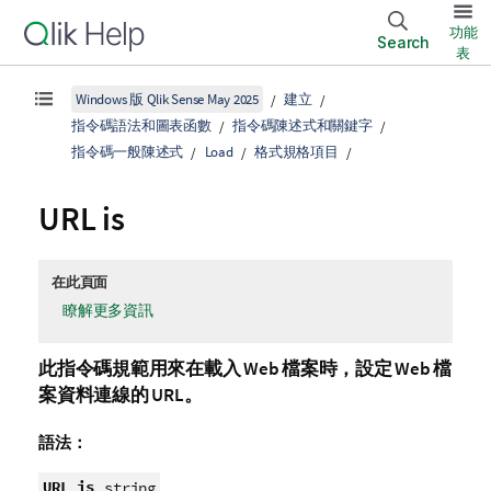
功能
Search
表
Windows 版 Qlik Sense May 2025
建立
指令碼語法和圖表函數
指令碼陳述式和關鍵字
指令碼一般陳述式
Load
格式規格項目
URL is
在此頁面
瞭解更多資訊
此指令碼規範用來在載入 Web 檔案時，設定 Web 檔
案資料連線的 URL。
語法：
URL is
string