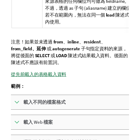
來源表格的任何欄位均可做為
fieldname
。
不過，透過 as 子句 (
aliasname
) 建立的欄位
若不在範圍內，無法在同一個
load
陳述式
內使用。
注意！如果並未透過
from
、
inline
、
resident
、
from_field
、延伸
或
autogenerate
子句指定資料的來源，
將從後面的
SELECT
或
LOAD
陳述式結果載入資料。後面的
陳述式不應該有前置詞。
從先前載入的表格載入資料
範例：
載入不同的檔案格式
載入 Web 檔案