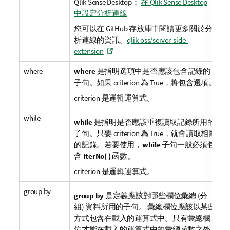
Qlik Sense Desktop
：
在 Qlik Sense Desktop
中設定分析連線
您可以在 GitHub 存放庫中閱讀更多關於分
析連線的資訊。
qlik-oss/server-side-
extension
where
where
是指明選項中是否應該包含記錄的
子句。如果
criterion
為
True
，將包含選項。
criterion
是邏輯運算式。
while
while
是指明是否應該重複讀取記錄所用的
子句。只要
criterion
為
True
，就會讀取相同
的記錄。若要使用，
while
子句一般必須包
含
IterNo( )
函數。
criterion
是邏輯運算式。
group by
group by
是定義應該對哪些欄位彙總 (分
組) 資料所用的子句。 彙總欄位應該以某些
方式包含在載入的運算式中。只有彙總欄
位才能在載入的運算式中的彙總函數之外