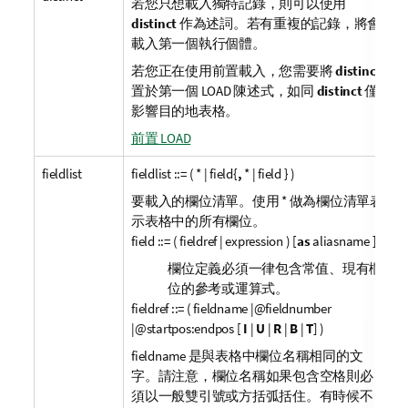
若您只想載入獨特記錄，則可以使用
distinct
作為述詞。若有重複的記錄，將會
載入第一個執行個體。
若您正在使用前置載入，您需要將
distinct
置於第一個 LOAD 陳述式，如同
distinct
僅
影響目的地表格。
前置 LOAD
fieldlist
fieldlist ::= ( * | field{
,
* | field } )
要載入的欄位清單。使用
*
做為欄位清單表
示表格中的所有欄位。
field ::= ( fieldref
|
expression ) [
as
aliasname ]
欄位定義必須一律包含常值、現有欄
位的參考或運算式。
fieldref ::= ( fieldname
|@
fieldnumber
|@
startpos:endpos [
I
|
U
|
R
|
B
|
T
] )
fieldname
是與表格中欄位名稱相同的文
字。請注意，欄位名稱如果包含空格則必
須以一般雙引號或方括弧括住。有時候不