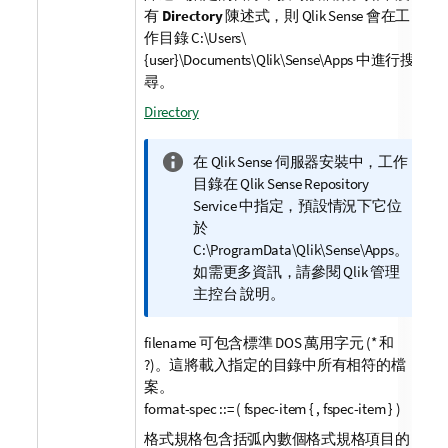
有
Directory
陳述式，則
Qlik Sense
會在工
作目錄
C:\Users\
{user}\Documents\Qlik\Sense\Apps
中進行搜
尋。
Directory
資
在
Qlik Sense
伺服器安裝中，工作
訊
目錄在
Qlik Sense Repository
備
Service
中指定，預設情況下它位
註
於
C:\ProgramData\Qlik\Sense\Apps
。
如需更多資訊，請參閱
Qlik 管理
主控台
說明。
filename
可包含標準
DOS
萬用字元 (
*
和
?
)。這將載入指定的目錄中所有相符的檔
案。
format-spec ::= ( fspec-item { , fspec-item } )
格式規格包含括弧內數個格式規格項目的