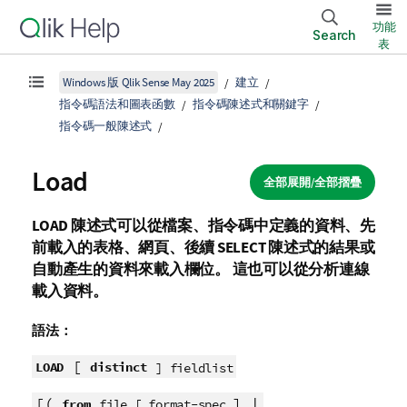
功能
Search
表
Windows 版 Qlik Sense May 2025
建立
指令碼語法和圖表函數
指令碼陳述式和關鍵字
指令碼一般陳述式
Load
全部展開/全部摺疊
LOAD
陳述式可以從檔案、指令碼中定義的資料、先
前載入的表格、網頁、後續
SELECT
陳述式的結果或
自動產生的資料來載入欄位。 這也可以從分析連線
載入資料。
語法：
[
LOAD
distinct
] fieldlist
[(
] |
from
file [ format-spec