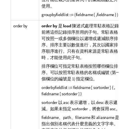
使用。
groupbyfieldlist ::= (fieldname { ,fieldname } )
order by
order by
是
load
陳述式處理常駐表格記錄
前將這些記錄排序所用的子句。常駐表格
可按照一或多個欄位以遞增或遞減順序排
序。排序主要以數值進行，其次以國家排
序順序進行。只有在資料來源是常駐表格
時，才能使用此子句。
排序欄位可指定常駐表格按照哪些欄位排
序。可以按照常駐表格的名稱或編號 (第一
個欄位的編號是 1) 指定欄位。
orderbyfieldlist ::= fieldname [ sortorder ] { ,
fieldname [ sortorder ] }
sortorder
以
asc
表示遞增，以
desc
表示遞
減。如果未指定
sortorder
，將會採用
asc
。
fieldname
、
path
、
filename
和
aliasname
是
指出個別名稱代表什麼意義的文字字串。