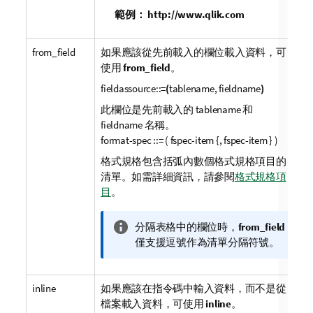
範例：
http://www.qlik.com
from_field
如果應該從先前載入的欄位載入資料，可
使用
from_field
。
fieldassource::=
(
tablename, fieldname
)
此欄位是先前載入的
tablename
和
fieldname
名稱。
format-spec ::= ( fspec-item {, fspec-item } )
格式規格包含括弧內數個格式規格項目的
清單。如需詳細資訊，請參閱
格式規格項
目
。
資
分隔表格中的欄位時，
from_field
訊
僅支援逗號作為清單分隔符號。
備
註
inline
如果應該在指令碼中輸入資料，而不是從
檔案載入資料，可使用
inline
。