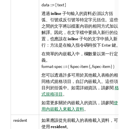
data ::= [ text ]
透過
inline
子句輸入的資料必須以方括
弧、引號或反引號等特定字元括住。這些
之間的文字將以檔案內容的相同方式加以
解譯。因此，在文字檔中要插入新行的位
置，也應該在
inline
子句的文字中插入新
行：方法是在輸入指令碼時按下 Enter 鍵。
在簡單的內嵌載入中，欄數量以第一行定
義。
format-spec ::= ( fspec-item {, fspec-item } )
您可以透過許多可用於其他載入表格的相
同格式規格項目，自訂內嵌載入。這些項
目列於括弧中。如需詳細資訊，請參閱
格
式規格項目
。
如需更多關於內嵌載入的資訊，請參閱
使
用內嵌載入來載入資料
。
resident
如果應該從先前載入的表格載入資料，可
使用
resident
。