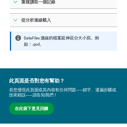
重複讀取一個記錄
從分析連線載入
資
DataFiles 連線的檔案延伸區分大小寫。例
訊
如：
.qvd
。
備
註
此頁面是否對您有幫助？
若您發現此頁面或其內容有任何問題——錯字、遺漏步驟或
技術錯誤——請告知我們！
在此留下意見回饋