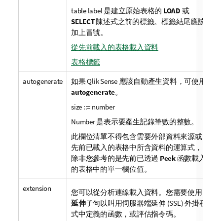
table label
是建立原始表格的
LOAD
或
SELECT
陳述式之前的標籤。標籤結尾應該
加上冒號。
從先前載入的表格載入資料
表格標籤
autogenerate
如果
Qlik Sense
應該自動產生資料，可使用
autogenerate
。
size ::= number
Number
是表示要產生記錄筆數的整數。
此欄位清單不得包含需要外部資料來源或
先前已載入的表格中所含資料的運算式，
除非您參考的是先前已透過
Peek
函數載入
的表格中的單一欄位值。
extension
您可以從分析連線載入資料。您需要使用
延伸
子句以叫用伺服器端延伸 (SSE) 外掛程
式中定義的函數，或評估指令碼。