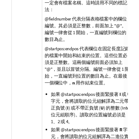
一定會有檔案名稱。這時請用不同的標記
法：
@
fieldnumber
代表分隔表格檔案中的欄位
編號。其必須是正整數，前面加上 "
@
"。
編號一律會從 1 開始，一直編號到欄位的
數目為止。
@
startpos
:
endpos
代表欄位在固定長度記錄
的檔案中開始和結束的位置。這些位置必
須是正整數。這兩個編號前面必須加上
"
@
"，並且以冒號分隔。編號一律會從 1 開
始，一直編號到位置的數目為止。在最後
一個欄位中，
n
用作結束位置。
如果
@
startpos
:
endpos
後面緊接著
I
或
U
字元，會將讀取的位元組解譯為二元帶
正負號 (
I
) 或不帶正負號 (
U
) 的整數 (Intel
位元組順序)。讀取的位置編號必須是
1、2 或 4。
如果
@
startpos
:
endpos
後面緊接著
R
字
元，會將讀取的位元組解譯為二進位實