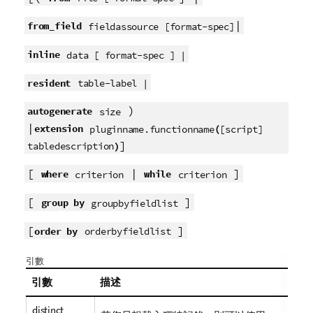
|
from_field
fieldassource [format-spec]
inline
data [ format-spec ] |
resident
table-label |
)
autogenerate
size
|
extension
(
pluginname.functionname
[script]
]
)
tabledescription
[
|
]
where
while
criterion
criterion
[
]
group by
groupbyfieldlist
[
]
order by
orderbyfieldlist
引數
引數
描述
distinct