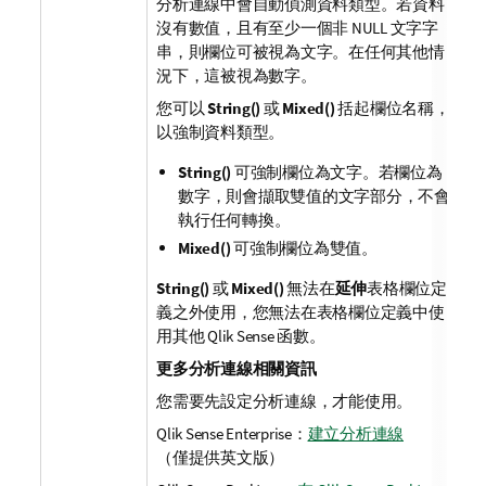
分析連線中會自動偵測資料類型。若資料
沒有數值，且有至少一個非 NULL 文字字
串，則欄位可被視為文字。在任何其他情
況下，這被視為數字。
您可以
String()
或
Mixed()
括起欄位名稱，
以強制資料類型。
String()
可強制欄位為文字。若欄位為
數字，則會擷取雙值的文字部分，不會
執行任何轉換。
Mixed()
可強制欄位為雙值。
String()
或
Mixed()
無法在
延伸
表格欄位定
義之外使用，您無法在表格欄位定義中使
用其他
Qlik Sense
函數。
更多分析連線相關資訊
您需要先設定分析連線，才能使用。
Qlik Sense Enterprise
：
建立分析連線
（僅提供英文版）