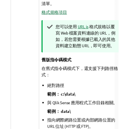
清單。
格式規格項目
提
您可以使用
URL is
格式規格以覆
示
寫 Web 檔案資料連線的 URL，例
備
如，若您需要根據已載入的其他
註
資料建立動態 URL，即可使用。
舊版指令碼模式
在舊式指令碼模式下，還支援下列路徑格
式：
絕對路徑
範例：
c:\data\
與
Qlik Sense
應用程式工作目錄相關。
範例：
data\
指向網際網路位置或內部網路位置的
URL 位址 (
HTTP
或
FTP
)。