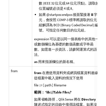
數 (IEEE 32 位元或 64 位元浮點)。讀取的
位置編號必須是 4 或 8。
如果
@
startpos
:
endpos
後面緊接著
B
字
元，會按照 COMP-3 標準將讀取的位元
組解譯為
BCD (Binary Coded Decimal)
編
號。可指定任何數目的位元組。
expression
可以是以同一個表格中的其他一
或數個欄位為基礎的數值函數或字串函
數。如需進一步資訊，請參閱運算式的語
法。
as
用來指派欄位的新名稱。
from
from
在應使用資料夾或網頁檔案資料連線
從檔案中載入資料的情況下使用
file ::= [ path ] filename
範例：
'lib://Table Files/'
如果省略路徑，
Qlik Sense
將在
Directory
陳述式指定的目錄中搜尋該檔案。如果沒