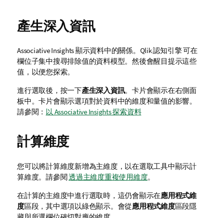
產生深入資訊
Associative Insights 顯示資料中的關係。
Qlik 認知引擎
可在
欄位子集中搜尋排除值的資料模型。然後會醒目提示這些
值，以便您探索。
進行選取後，按一下
產生深入資訊
。卡片會顯示在右側面
板中。卡片會顯示選項對於資料中的維度和量值的影響。
請參閱：
以 Associative Insights 探索資料
計算維度
您可以將計算維度新增為主維度，以在選取工具中顯示計
算維度。
請參閱
透過主維度重複使用維度
。
在計算的主維度中進行選取時，這仍會顯示在
應用程式維
度
區段，其中選項以綠色顯示。會從
應用程式維度
區段隱
藏與所選欄位確切對應的維度。