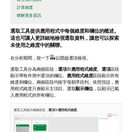
計算維度
瞭解更多資訊
選取工具提供應用程式中每個維度和欄位的概述。
這也可讓人更詳細地檢視選取資料，讓您可以探索
未使用之維度中的關聯。
在分析期間，按一下
以開啟選項檢視。
選取工具分為兩個區段：
選項
和
應用程式維度
。
選項
區段
顯示帶有作用中選項的欄位。
應用程式維度
區段顯示所有
維度和欄位。兩個區段均按字母順序排列。依照預設，應
用程式維度只會顯示主項目。選取
顯示欄位
，以顯示已載
入應用程式的所有欄位。
選取工具顯示兩個區段，
選項
和
應用程式維度
。