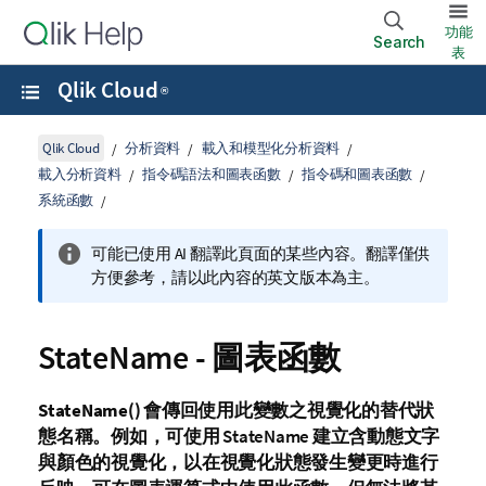
功能
Search
表
Qlik Cloud
®
Qlik Cloud
分析資料
載入和模型化分析資料
載入分析資料
指令碼語法和圖表函數
指令碼和圖表函數
系統函數
可能已使用 AI 翻譯此頁面的某些內容。翻譯僅供
方便參考，請以此內容的英文版本為主。
StateName - 圖表函數
StateName()
會傳回使用此變數之視覺化的替代狀
態名稱。例如，可使用
StateName
建立含動態文字
與顏色的視覺化，以在視覺化狀態發生變更時進行