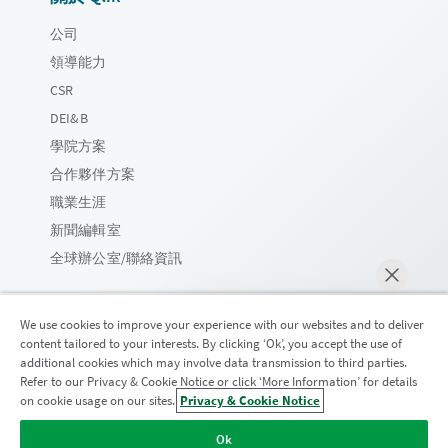
公司
領導能力
CSR
DEI&B
學院方案
合作夥伴方案
職業生涯
新聞編輯室
全球辦公室/聯絡資訊
We use cookies to improve your experience with our websites and to deliver
content tailored to your interests. By clicking ‘Ok’, you accept the use of
Qlik 社群
additional cookies which may involve data transmission to third parties.
Refer to our Privacy & Cookie Notice or click ‘More Information’ for details
on cookie usage on our sites.
Privacy & Cookie Notice
立即聊天
法律合約
產品條款
Legal Policies
法律條規
Ok
使用條款
商標
Do Not Share My Info