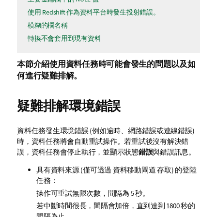
使用 Redshift 作為資料平台時發生投射錯誤。
模糊的欄名稱
轉換不會套用到現有資料
本節介紹使用資料任務時可能會發生的問題以及如
何進行疑難排解。
疑難排解環境錯誤
資料任務發生環境錯誤 (例如逾時、網路錯誤或連線錯誤)
時，資料任務將會自動重試操作。若重試後沒有解決錯
誤，資料任務會停止執行，並顯示狀態
錯誤
與錯誤訊息。
具有資料來源 (僅可透過
資料移動閘道
存取) 的登陸
任務：
操作可重試無限次數，間隔為 5 秒。
若中斷時間很長，間隔會加倍，直到達到 1800 秒的
間隔為止。