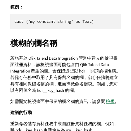
範例：
cast ('my constant string' as Text)
模糊的欄名稱
若您基於
Qlik Talend Data Integration
管道中建立的檢視畫
面註冊資料，該檢視畫面可能包含由
Qlik Talend Data
Integration
產生的欄。會保留這些以
hdr__
開頭的欄名稱。
若儲存任務中取用了具有保留名稱的欄，儲存任務將建立
具有相同保留名稱的欄，進而導致命名衝突。例如，您可
以有兩個名為
hdr__key_hash
的欄。
如需關於檢視畫面中保留的欄名稱的資訊，請參閱
檢視
。
建議的行動
重新命名儲存資料任務中來自註冊資料任務的欄。例如，
將
hdr__key_hash
重新命名為
my__key_hash
。