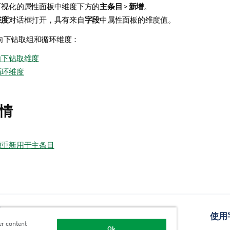
可视化的属性面板中维度下方的
主条目
>
新增
。
维度
对话框打开，具有来自
字段
中属性面板的维度值。
向下钻取组和循环维度：
向下钻取维度
循环维度
情
源重新用于主条目
题
可视化
使用
er content
Ok