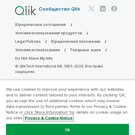
Сообщество Qlik
Юридические соглашения
Условия использования продуктов
Legal Policies
Юридические положения
Условия использования
Товарные знаки
Do Not Share My Info
© QlikTech International AB, 1993-2026. Все права
защищены.
We use cookies to improve your experience with our websites
Присоединяйтесь к программе
and to deliver content tailored to your interests. By clicking ‘Ok’,
модернизации аналитики
you accept the use of additional cookies which may involve
data transmission to third parties. Refer to our Privacy & Cookie
Notice or click ‘More Information’ for details on cookie usage on
Модернизируйте ваши важные приложения QlikView
our sites.
Privacy & Cookie Notice
без ущерба с помощью программы модернизации
аналитики.
Щелкните здесь
для получения
Ok
дополнительной информации или свяжитесь с нами: