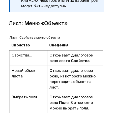
р
или AJAX некоторые из этих параметров
и
могут быть недоступны.
м
е
Лист: Меню «Объект»
ч
а
н
Лист: Свойства меню объекта
и
е
Свойство
Сведения
к
Свойства...
Открывает диалоговое
и
окно листа
Свойства
.
н
ф
Новый объект
Открывает диалоговое
о
листа
окно, из которого можно
р
перетащить объект на
м
лист.
а
ц
Выбрать поля...
Открывает диалоговое
и
окно
Поля
. В этом окне
и
можно выбрать поля,