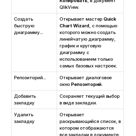
Копировать
, в документ
QlikView.
Создать
Открывает мастер
Quick
быструю
Chart Wizard
, с помощью
диаграмму...
которого можно создать
линейчатую диаграмму,
график и круговую
диаграмму с
использованием только
самых базовых настроек.
Репозиторий...
Открывает диалоговое
окно
Репозиторий
.
Добавить
Сохраняет текущий выбор
закладку
в виде закладки.
Удалить
Открывает
закладку
раскрывающийся список, в
котором отображаются
все закладки в документе.