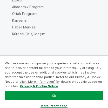
DEI&B
Akademik Program
Ortak Programı
Kariyerler
Haber Merkezi
Küresel Ofis/İletişim
Qlik Topluluğu
We use cookies to improve your experience with our websites
and to deliver content tailored to your interests. By clicking ‘Ok’,
Yasal sözleşmeler
Ürün Koşulları
you accept the use of additional cookies which may involve
data transmission to third parties. Refer to our Privacy & Cookie
Legal Policies
Legal Policies
Notice or click ‘More Information’ for details on cookie usage on
Kullanım koşulları
Ticari markalar
our sites.
Privacy & Cookie Notice
Do Not Share My Info
Ok
Telif Hakkı © 1993-2026 QlikTech International AB. Tüm
hakları saklıdır.
More Information