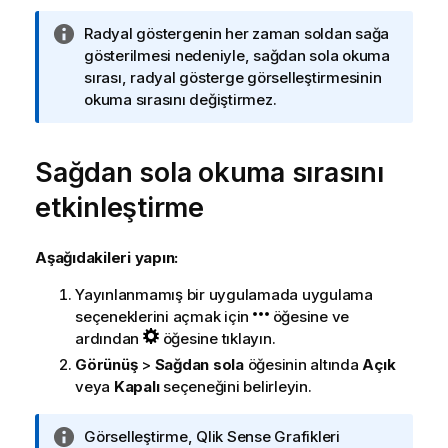
B
Radyal göstergenin her zaman soldan sağa
i
gösterilmesi nedeniyle, sağdan sola okuma
l
sırası, radyal gösterge görselleştirmesinin
g
okuma sırasını değiştirmez.
i
n
Sağdan sola okuma sırasını
o
t
etkinleştirme
u
Aşağıdakileri yapın:
Yayınlanmamış bir uygulamada uygulama
seçeneklerini açmak için
öğesine ve
ardından
öğesine tıklayın.
Görünüş
>
Sağdan sola
öğesinin altında
Açık
veya
Kapalı
seçeneğini belirleyin.
B
Görselleştirme,
Qlik Sense
Grafikleri