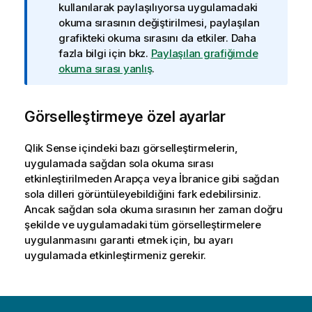
i
kullanılarak paylaşılıyorsa uygulamadaki
l
okuma sırasının değiştirilmesi, paylaşılan
g
grafikteki okuma sırasını da etkiler.
Daha
i
fazla bilgi için bkz.
Paylaşılan grafiğimde
n
okuma sırası yanlış
.
o
t
Görselleştirmeye özel ayarlar
u
Qlik Sense
içindeki bazı görselleştirmelerin,
uygulamada sağdan sola okuma sırası
etkinleştirilmeden Arapça veya İbranice gibi sağdan
sola dilleri görüntüleyebildiğini fark edebilirsiniz.
Ancak sağdan sola okuma sırasının her zaman doğru
şekilde ve uygulamadaki tüm görselleştirmelere
uygulanmasını garanti etmek için, bu ayarı
uygulamada etkinleştirmeniz gerekir.