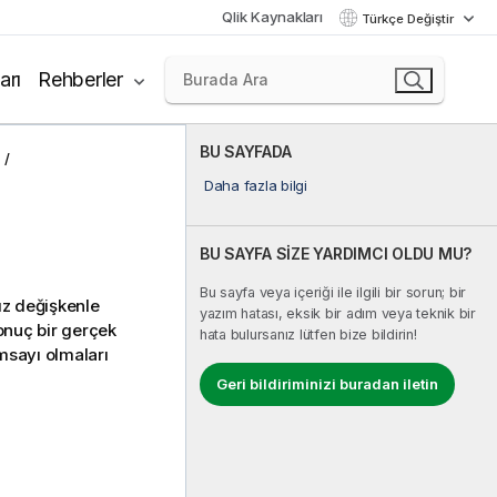
Qlik Kaynakları
Türkçe Değiştir
arı
Rehberler
BU SAYFADA
Daha fazla bilgi
BU SAYFA SİZE YARDIMCI OLDU MU?
Bu sayfa veya içeriği ile ilgili bir sorun; bir
ız değişkenle
yazım hatası, eksik bir adım veya teknik bir
onuç bir gerçek
hata bulursanız lütfen bize bildirin!
msayı olmaları
Geri bildiriminizi buradan iletin