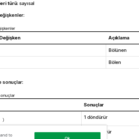
eri türü:
sayısal
eğişkenler:
işkenler
 Değişken
Açıklama
Bölünen
Bölen
e sonuçlar:
sonuçlar
Sonuçlar
1 döndürür
 )
1,5 döndürür
,2 )
 and to
Ok