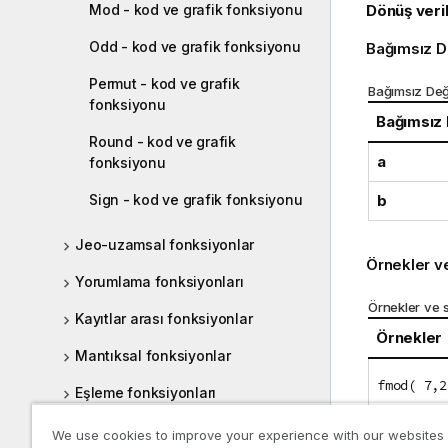
Dönüş veril
Mod - kod ve grafik fonksiyonu
Odd - kod ve grafik fonksiyonu
Bağımsız D
Permut - kod ve grafik
Bağımsız Değ
fonksiyonu
Bağımsız
Round - kod ve grafik
a
fonksiyonu
b
Sign - kod ve grafik fonksiyonu
Jeo-uzamsal fonksiyonlar
Örnekler v
Yorumlama fonksiyonları
Örnekler ve 
Kayıtlar arası fonksiyonlar
Örnekler
Mantıksal fonksiyonlar
fmod( 7,2
Eşleme fonksiyonları
Matematiksel fonksiyonlar
fmod( 7.5
We use cookies to improve your experience with our websites