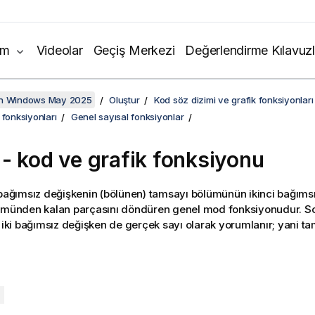
ım
Videolar
Geçiş Merkezi
Değerlendirme Kılavuzl
on Windows May 2025
Oluştur
Kod söz dizimi ve grafik fonksiyonları
 fonksiyonları
Genel sayısal fonksiyonlar
- kod ve grafik fonksiyonu
k bağımsız değişkenin (bölünen) tamsayı bölümünün ikinci bağıms
lümünden kalan parçasını döndüren genel mod fonksiyonudur. S
r iki bağımsız değişken de gerçek sayı olarak yorumlanır; yani ta
:
)