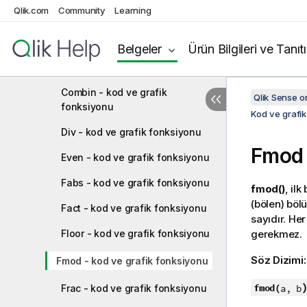
Genel sayısal fonksiyonlar
Qlik.com
Community
Learning
BitCount - kod ve grafik
fonksiyonu
Belgeler
Ürün Bilgileri ve Tanıt
Ceil - kod ve grafik fonksiyonu
Combin - kod ve grafik
Qlik Sense 
fonksiyonu
Kod ve grafik
Div - kod ve grafik fonksiyonu
Fmod
Even - kod ve grafik fonksiyonu
Fabs - kod ve grafik fonksiyonu
fmod()
, il
(bölen) bö
Fact - kod ve grafik fonksiyonu
sayıdır. He
Floor - kod ve grafik fonksiyonu
gerekmez.
Söz Dizimi
Fmod - kod ve grafik fonksiyonu
fmod(
a, b
Frac - kod ve grafik fonksiyonu