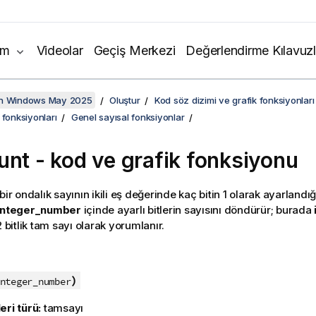
ım
Videolar
Geçiş Merkezi
Değerlendirme Kılavuzl
on Windows May 2025
Oluştur
Kod söz dizimi ve grafik fonksiyonları
 fonksiyonları
Genel sayısal fonksiyonlar
unt
- kod ve grafik fonksiyonu
 bir ondalık sayının ikili eş değerinde kaç bitin 1 olarak ayarlandı
integer_number
içinde ayarlı bitlerin sayısını döndürür; burada
2 bitlik tam sayı olarak yorumlanır.
:
)
nteger_number
eri türü:
tamsayı