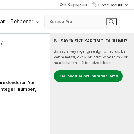
Qlik Kaynakları
Türkçe Değiştir
arı
Rehberler
BU SAYFA SİZE YARDIMCI OLDU MU?
Bu sayfa veya içeriği ile ilgili bir sorun; bir
yazım hatası, eksik bir adım veya teknik bir
hata bulursanız lütfen bize bildirin!
Geri bildiriminizi buradan iletin
ğını döndürür. Yani
integer_number
,