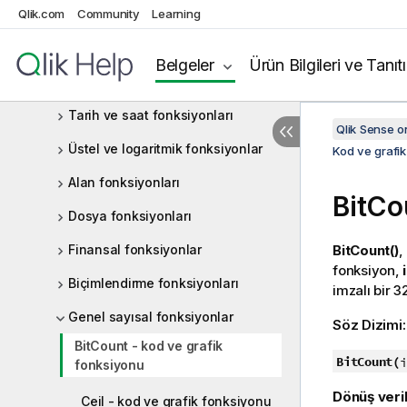
Qlik.com
Renk fonksiyonları
Community
Learning
Koşullu fonksiyonlar
Belgeler
Ürün Bilgileri ve Tanıt
Sayaç işlevleri
Tarih ve saat fonksiyonları
Qlik Sense 
Üstel ve logaritmik fonksiyonlar
Kod ve grafik
Alan fonksiyonları
BitCo
Dosya fonksiyonları
Finansal fonksiyonlar
BitCount()
,
fonksiyon,
Biçimlendirme fonksiyonları
imzalı bir 3
Genel sayısal fonksiyonlar
Söz Dizimi
BitCount - kod ve grafik
BitCount(
i
fonksiyonu
Dönüş veril
Ceil - kod ve grafik fonksiyonu