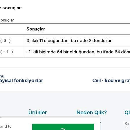
e sonuçlar:
sonuçlar
Sonuçlar
( 3 )
3, ikili 11 olduğundan, bu ifade 2 döndürür
( -1 )
-1 ikili biçimde 64 bir olduğundan, bu ifade 64 dö
onu
ayısal fonksiyonlar
Ceil - kod ve gr
Ürünler
Neden Qlik?
Ql
arı
VERI
Neden Qlik?
Şi
 and to
ENTEGRASYONU
Ok