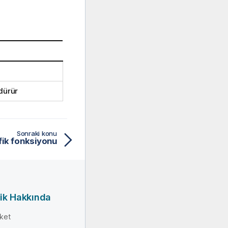
ndürür
Sonraki konu
afik fonksiyonu
ik Hakkında
rket