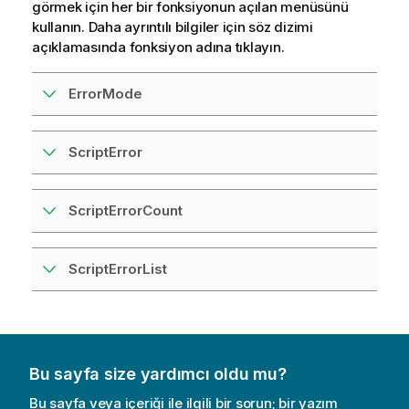
görmek için her bir fonksiyonun açılan menüsünü
kullanın. Daha ayrıntılı bilgiler için söz dizimi
açıklamasında fonksiyon adına tıklayın.
ErrorMode
ScriptError
ScriptErrorCount
ScriptErrorList
Bu sayfa size yardımcı oldu mu?
Bu sayfa veya içeriği ile ilgili bir sorun; bir yazım