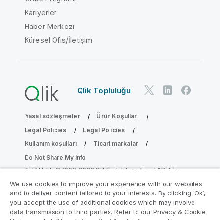
Kariyerler
Haber Merkezi
Küresel Ofis/İletişim
Qlik Topluluğu
Yasal sözleşmeler
Ürün Koşulları
Legal Policies
Legal Policies
Kullanım koşulları
Ticari markalar
Do Not Share My Info
Telif Hakkı © 1993-2026 QlikTech International AB. Tüm
hakları saklıdır.
We use cookies to improve your experience with our websites
and to deliver content tailored to your interests. By clicking ‘Ok’,
you accept the use of additional cookies which may involve
data transmission to third parties. Refer to our Privacy & Cookie
Analiz Modernleştirme Programına katılın