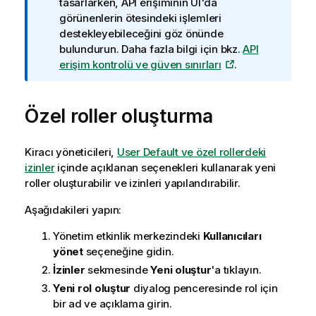
l
tasarlarken, API erişiminin UI'da
g
görünenlerin ötesindeki işlemleri
i
destekleyebileceğini göz önünde
n
bulundurun. Daha fazla bilgi için bkz.
API
o
erişim kontrolü ve güven sınırları
.
t
u
Özel roller oluşturma
Kiracı yöneticileri,
User Default ve özel rollerdeki
izinler
içinde açıklanan seçenekleri kullanarak yeni
roller oluşturabilir ve izinleri yapılandırabilir.
Aşağıdakileri yapın:
Yönetim
etkinlik merkezindeki
Kullanıcıları
yönet
seçeneğine gidin.
İzinler
sekmesinde
Yeni oluştur
'a tıklayın.
Yeni rol oluştur
diyalog penceresinde rol için
bir ad ve açıklama girin.