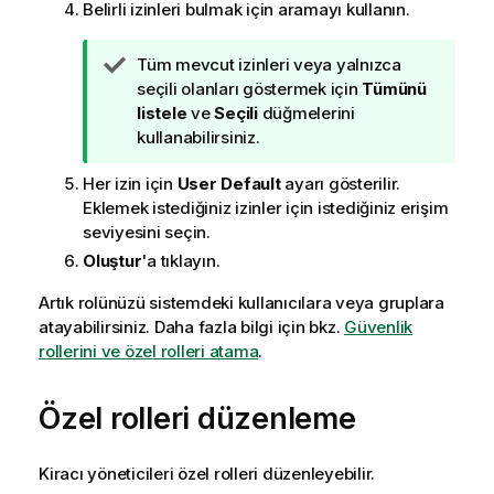
Belirli izinleri bulmak için aramayı kullanın.
İ
Tüm mevcut izinleri veya yalnızca
p
seçili olanları göstermek için
Tümünü
u
listele
ve
Seçili
düğmelerini
c
kullanabilirsiniz.
u
Her izin için
User Default
ayarı gösterilir.
n
Eklemek istediğiniz izinler için istediğiniz erişim
o
seviyesini seçin.
t
u
Oluştur
'a tıklayın.
Artık rolünüzü sistemdeki kullanıcılara veya gruplara
atayabilirsiniz. Daha fazla bilgi için bkz.
Güvenlik
rollerini ve özel rolleri atama
.
Özel rolleri düzenleme
Kiracı yöneticileri özel rolleri düzenleyebilir.