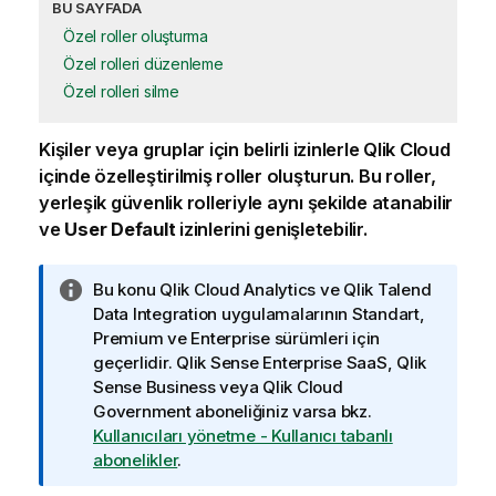
BU SAYFADA
Özel roller oluşturma
Özel rolleri düzenleme
Özel rolleri silme
Kişiler veya gruplar için belirli izinlerle
Qlik Cloud
içinde özelleştirilmiş roller oluşturun. Bu roller,
yerleşik güvenlik rolleriyle aynı şekilde atanabilir
ve
User Default
izinlerini genişletebilir.
B
Bu konu
Qlik Cloud Analytics
ve
Qlik Talend
i
Data Integration
uygulamalarının Standart,
l
Premium ve Enterprise sürümleri için
g
geçerlidir.
Qlik Sense Enterprise SaaS
,
Qlik
i
Sense Business
veya
Qlik Cloud
n
Government
aboneliğiniz varsa bkz.
o
Kullanıcıları yönetme - Kullanıcı tabanlı
t
abonelikler
.
u