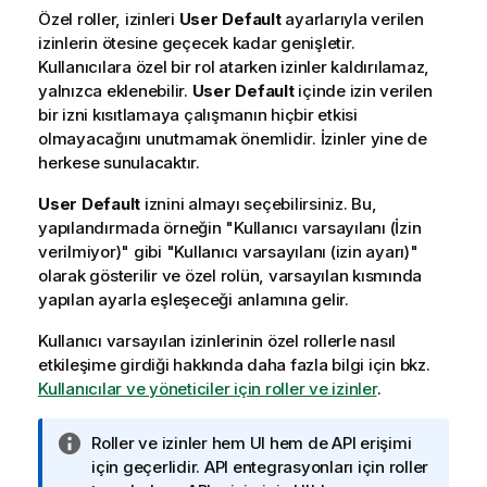
Özel roller, izinleri
User Default
ayarlarıyla verilen
izinlerin ötesine geçecek kadar genişletir.
Kullanıcılara özel bir rol atarken izinler kaldırılamaz,
yalnızca eklenebilir.
User Default
içinde izin verilen
bir izni kısıtlamaya çalışmanın hiçbir etkisi
olmayacağını unutmamak önemlidir. İzinler yine de
herkese sunulacaktır.
User Default
iznini almayı seçebilirsiniz. Bu,
yapılandırmada örneğin "Kullanıcı varsayılanı (İzin
verilmiyor)" gibi "Kullanıcı varsayılanı (izin ayarı)"
olarak gösterilir ve özel rolün, varsayılan kısmında
yapılan ayarla eşleşeceği anlamına gelir.
Kullanıcı varsayılan izinlerinin özel rollerle nasıl
etkileşime girdiği hakkında daha fazla bilgi için bkz.
Kullanıcılar ve yöneticiler için roller ve izinler
.
B
Roller ve izinler hem UI hem de API erişimi
i
için geçerlidir. API entegrasyonları için roller