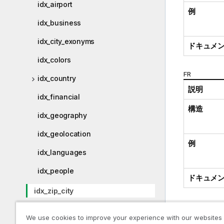
idx_airport
例
idx_business
idx_city_exonyms
ドキュメ
idx_colors
FR
idx_country
説明
idx_financial
構造
idx_geography
idx_geolocation
例
idx_languages
idx_people
ドキュメ
idx_zip_city
UK
We use cookies to improve your experience with our websites
物理データモデル(PDM)
説明