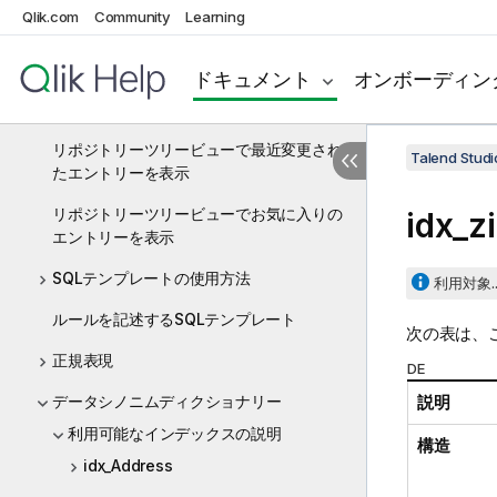
Qlik.com
Community
Learning
ワークスペースのカスタマイズ
Repository (リポジトリー)ツリービュー
ドキュメント
オンボーディン
にリストされているエントリーのフィルタ
リング
リポジトリーツリービューで最近変更され
Talend St
たエントリーを表示
リポジトリーツリービューでお気に入りの
idx_z
エントリーを表示
SQLテンプレートの使用方法
利用対象..
ルールを記述するSQLテンプレート
次の表は、
正規表現
DE
データシノニムディクショナリー
説明
利用可能なインデックスの説明
構造
idx_Address