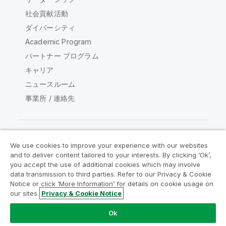
社会貢献活動
ダイバーシティ
Academic Program
パートナー プログラム
キャリア
ニュースルーム
事業所 / 連絡先
We use cookies to improve your experience with our websites
Qlik コミュニティ
and to deliver content tailored to your interests. By clicking ‘Ok’,
you accept the use of additional cookies which may involve
data transmission to third parties. Refer to our Privacy & Cookie
法的契約
製品規約
Legal Policies
Notice or click ‘More Information’ for details on cookie usage on
リーガルポリシー
利用規約
商標
our sites.
Privacy & Cookie Notice
Do Not Share My Info
Ok
Copyright © 1993-2026 QlikTech International AB.無断複写・