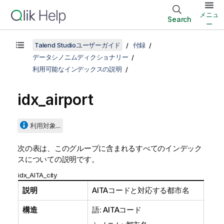
メニュ
Search
ー
Talend Studioユーザーガイド
付録
データシノニムディクショナリー
利用可能なインデックスの説明
idx_airport
利用対象...
次の表は、このグループに含まれるすべてのインデック
スについての説明です。
idx_AITA_city
説明
AITAコードと対応する都市名
構造
語: AITAコード