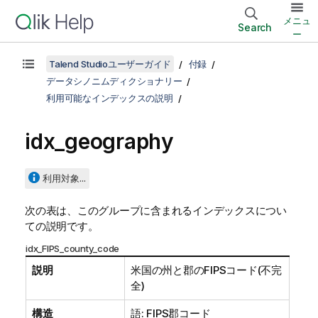
メニュ
Search
ー
Talend Studioユーザーガイド
付録
データシノニムディクショナリー
利用可能なインデックスの説明
idx_geography
利用対象...
次の表は、このグループに含まれるインデックスについ
ての説明です。
idx_FIPS_county_code
説明
米国の州と郡のFIPSコード(不完
全)
構造
語: FIPS郡コード