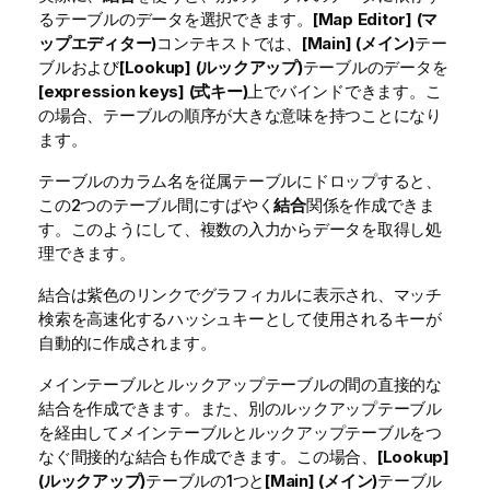
るテーブルのデータを選択できます。
[Map Editor] (マ
ップエディター)
コンテキストでは、
[Main] (メイン)
テー
ブルおよび
[Lookup] (ルックアップ)
テーブルのデータを
[expression keys] (式キー)
上でバインドできます。こ
の場合、テーブルの順序が大きな意味を持つことになり
ます。
テーブルのカラム名を従属テーブルにドロップすると、
この2つのテーブル間にすばやく
結合
関係を作成できま
す。このようにして、複数の入力からデータを取得し処
理できます。
結合は紫色のリンクでグラフィカルに表示され、マッチ
検索を高速化するハッシュキーとして使用されるキーが
自動的に作成されます。
メインテーブルとルックアップテーブルの間の直接的な
結合を作成できます。また、別のルックアップテーブル
を経由してメインテーブルとルックアップテーブルをつ
なぐ間接的な結合も作成できます。この場合、
[Lookup]
(ルックアップ)
テーブルの1つと
[Main] (メイン)
テーブル