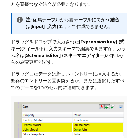
とを直接つなぐ結合が必要になります。
情
注:
従属テーブルから親テーブルに向かう
結合
報
は
[Input] (入力)
エリアで作成できません。
メ
モ
ドラッグ＆ドロップで入力された
[Expression key] (式
キー)
フィールドは入力スキーマで編集できますが、カラ
ム名は
[Schema Editor] (スキーマエディター)
パネルか
らのみ変更可能です。
ドラッグしたデータは新しいエントリーに挿入するか、
既存のエントリーと置き換えるか、または選択したすべ
てのデータを1つのセル内に連結できます。