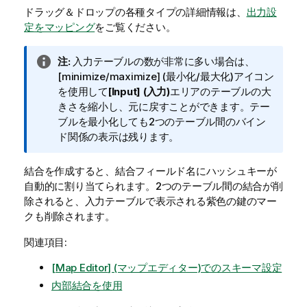
ドラッグ＆ドロップの各種タイプの詳細情報は、
出力設
定をマッピング
をご覧ください。
情
注:
入力テーブルの数が非常に多い場合は、
報
[minimize/maximize] (最小化/最大化)アイコン
メ
を使用して
[Input] (入力)
エリアのテーブルの大
モ
きさを縮小し、元に戻すことができます。テー
ブルを最小化しても2つのテーブル間のバイン
ド関係の表示は残ります。
結合を作成すると、結合フィールド名にハッシュキーが
自動的に割り当てられます。2つのテーブル間の結合が削
除されると、入力テーブルで表示される紫色の鍵のマー
クも削除されます。
関連項目:
[Map Editor] (マップエディター)でのスキーマ設定
内部結合を使用