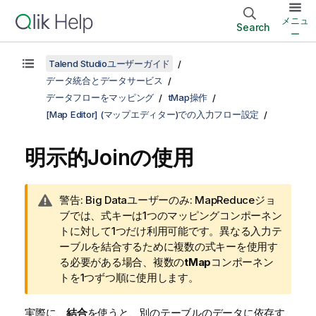
メニュ
Search
ー
Talend Studioユーザーガイド
データ統合とデータサービス
データフローをマッピング
tMap操作
[Map Editor] (マップエディター)での入力フロー設定
明示的Joinの使用
情
警告:
Big Dataユーザーのみ: MapReduceジョ
報
ブでは、式キーは1つのマッピングコンポーネン
メ
トに対して1つだけ利用可能です。異なる入力テ
モ
ーブルを結合するために複数の式キーを使用す
る必要がある場合、複数の
tMap
コンポーネン
トを1つずつ順に使用します。
実際に、
結合
を使うと、別のテーブルのデータに依存す