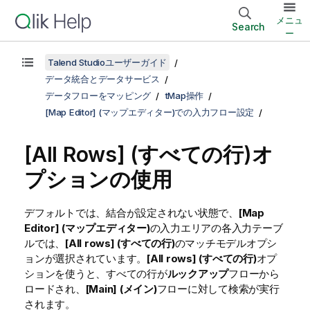
メニュ
Search
ー
Talend Studioユーザーガイド
データ統合とデータサービス
データフローをマッピング
tMap操作
[Map Editor] (マップエディター)での入力フロー設定
[All Rows] (すべての行)オ
プションの使用
デフォルトでは、結合が設定されない状態で、
[Map
Editor] (マップエディター)
の入力エリアの各入力テーブ
ルでは、
[All rows] (すべての行)
のマッチモデルオプシ
ョンが選択されています。
[All rows] (すべての行)
オプ
ションを使うと、すべての行が
ルックアップ
フローから
ロードされ、
[Main] (メイン)
フローに対して検索が実行
されます。