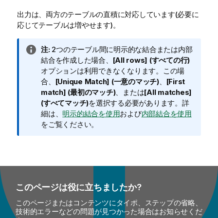
出力は、両方のテーブルの直積に対応しています(必要に
応じてテーブルは増やせます)。
情
注:
2つのテーブル間に明示的な結合または内部
報
結合を作成した場合、
[All rows] (すべての行)
メ
オプションは利用できなくなります。この場
モ
合、
[Unique Match] (一意のマッチ)
、
[First
match] (最初のマッチ)
、または
[All matches]
(すべてマッチ)
を選択する必要があります。詳
細は、
明示的結合を使用
および
内部結合を使用
をご覧ください。
このページは役に立ちましたか?
このページまたはコンテンツにタイポ、ステップの省略、
技術的エラーなどの問題が見つかった場合はお知らせくだ