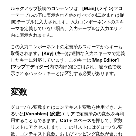
ルックアップ
接続のコンテンツは、
[Main] (メイン)
フロ
ーテーブルの下に表示される他のすべての(二次または従
属)テーブルに入力されます。入力コンポーネントのスキ
ーマを定義していない場合、入力テーブルは入力エリア
内に表示されません。
この入力コンポーネントの定義済みスキーマからキーも
取得されます。
[Key] (キー)
は適切な入力スキーマで定義
したキーに対応しています。このキーは
[Map Editor]
(マップエディター)
内で内部的に使用され、違う色で表
示されるハッシュキーとは区別する必要があります。
変数
グローバル変数またはコンテキスト変数を使用でき、あ
るいは
[Variables] (変数)
エリアで定義済みの変数を再利
用することもできます。
Ctrl + スペース
を押して、変数
リストにアクセスします。このリストにはグローバル変
数、コンテキスト変数、およびマッピング変数が含まれ