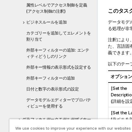
l
属性レベルでアクセス制御を定義
i
このタス
(アクセス制御の注釈)
t
y
データモデ
ビジネスルールを追加
-
る処理が非
カテゴリーを追加してエレメントを
n
割り当て
注釈により
o
た、言語固
t
外部キーフィルターの追加: エンテ
義できます
e
ィティどうしのリンク
以下のテー
外部キー情報の表示形式を設定する
オプショ
外部キーフィルターの追加
[Set the
日付と数字の表示形式の設定
Descriptio
データモデルエディターでプロパテ
(詳細を設定
ィビューを使用する
[Set the L
(ラベルを
グラフィカルデータモデルデザイナー
を使って作業
We use cookies to improve your experience with our websites
[Set the