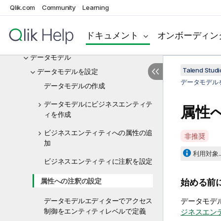
Talend Studioの使用を開始
Qlik.com
Community
Learning
データガバナンスルールを設定
ドキュメント
オンボーディン
MDMの動作原理
データモデル
Talend St
データモデルを設定
データモデル
データモデルの作成
データモデルにビジネスエンティテ
属性
ィを作成
ビジネスエンティティへの属性の追
A
非推奨
加
v
利用対象..
a
ビジネスエンティティに注釈を設定
i
l
属性への注釈の設定
始める前
a
データモデルエディターでアクセス
b
データモデ
制御をエンティティレベルで定義
i
ジネスエン