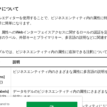
クについて
ルエディターを使用することで、ビジネスエンティティ内の属性に
常に簡単になります。
、属性へのWebインターフェイスアクセスに関するロールの認証を
有のラベル、外部キーとプライマリキー、多言語の説明などに関連
。
ブルでは、ビジネスエンティティ内の属性に追加できる注釈につい
ン
説明
ビジネスエンティティ内のさまざまな属性に多言語の説明
ns]
)
abels]
データモデルのビジネスエンティティ内の属性にさまざま
設定)
設定します。
 and to
1つの属性を別の属性に、またはビジネスエンティティにリ
Ok