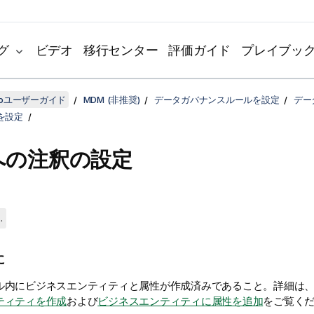
グ
ビデオ
移行センター
評価ガイド
プレイブッ
udioユーザーガイド
MDM (非推奨)
データガバナンスルールを設定
デー
を設定
への注釈の設定
.
に
ル内にビジネスエンティティと属性が作成済みであること。詳細は
ティティを作成
および
ビジネスエンティティに属性を追加
をご覧く