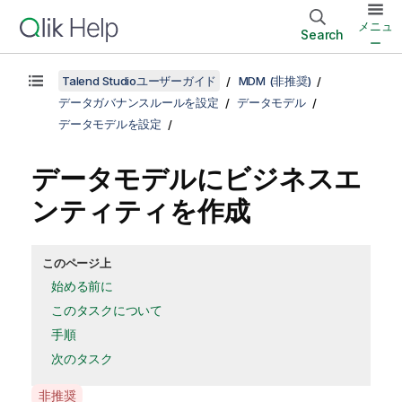
メニュ
Search
ー
Talend Studioユーザーガイド
MDM (非推奨)
データガバナンスルールを設定
データモデル
データモデルを設定
データモデルにビジネスエ
ンティティを作成
このページ上
始める前に
このタスクについて
手順
次のタスク
A
非推奨