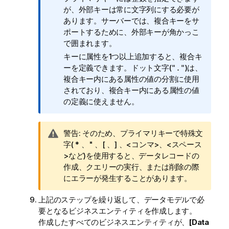
が、外部キーは常に文字列にする必要が
あります。サーバーでは、複合キーをサ
ポートするために、外部キーが角かっこ
で囲まれます。
キーに属性を1つ以上追加すると、複合キ
ーを定義できます。ドット文字(
)は、
"."
複合キー内にある属性の値の分割に使用
されており、複合キー内にある属性の値
の定義に使えません。
情
警告:
そのため、プライマリキーで特殊文
報
字( * 、" 、[ 、] 、<コンマ>、<スペース
メ
>など)を使用すると、データレコードの
モ
作成、クエリーの実行、または削除の際
にエラーが発生することがあります。
上記のステップを繰り返して、データモデルで必
要となるビジネスエンティティを作成します。
作成したすべてのビジネスエンティティが、
[Data