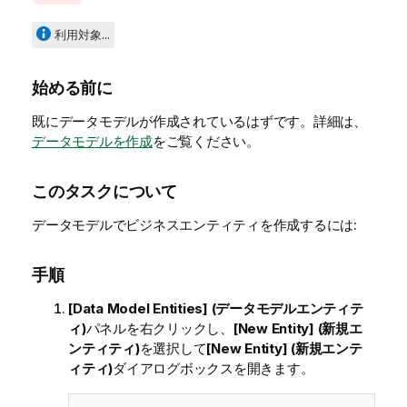
v
a
利用対象...
i
l
始める前に
a
b
既にデータモデルが作成されているはずです。詳細は、
i
データモデルを作成
をご覧ください。
l
i
このタスクについて
t
y
データモデルでビジネスエンティティを作成するには:
-
n
o
手順
t
[Data Model Entities] (データモデルエンティテ
e
ィ)
パネルを右クリックし、
[New Entity] (新規エ
ンティティ)
を選択して
[New Entity] (新規エンテ
ィティ)
ダイアログボックスを開きます。