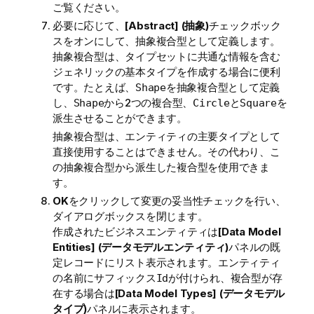
ご覧ください。
必要に応じて、
[Abstract] (抽象)
チェックボック
スをオンにして、抽象複合型として定義します。
抽象複合型は、タイプセットに共通な情報を含む
ジェネリックの基本タイプを作成する場合に便利
です。たとえば、
を抽象複合型として定義
Shape
し、
から2つの複合型、
と
を
Shape
Circle
Square
派生させることができます。
抽象複合型は、エンティティの主要タイプとして
直接使用することはできません。その代わり、こ
の抽象複合型から派生した複合型を使用できま
す。
OK
をクリックして変更の妥当性チェックを行い、
ダイアログボックスを閉じます。
作成されたビジネスエンティティは
[Data Model
Entities] (データモデルエンティティ)
パネルの既
定レコードにリスト表示されます。エンティティ
の名前にサフィックス
が付けられ、複合型が存
Id
在する場合は
[Data Model Types] (データモデル
タイプ)
パネルに表示されます。