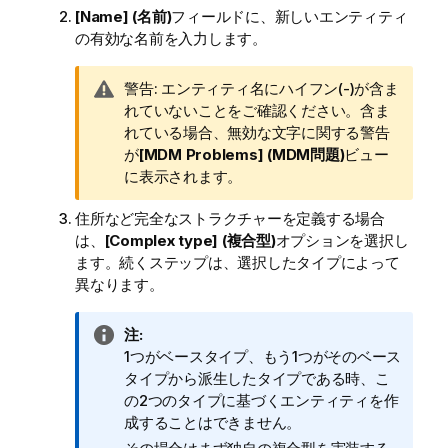
[Name] (名前)
フィールドに、新しいエンティティ
の有効な名前を入力します。
情
警告:
エンティティ名にハイフン(-)が含ま
報
れていないことをご確認ください。含ま
メ
れている場合、無効な文字に関する警告
モ
が
[MDM Problems] (MDM問題)
ビュー
に表示されます。
住所など完全なストラクチャーを定義する場合
は、
[Complex type] (複合型)
オプションを選択し
ます。続くステップは、選択したタイプによって
異なります。
情
注:
報
1つがベースタイプ、もう1つがそのベース
メ
タイプから派生したタイプである時、こ
モ
の2つのタイプに基づくエンティティを作
成することはできません。