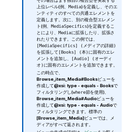
その場合はまず独自の複合型を実装する
上位レベル(例、
)を定義し、そのエ
Media
ンティティのすべての共通エレメントを
定義します。次に、別の複合型エレメン
ト(例、
)を定義するこ
MediaSpecifics
とにより、
に拡張したり、拡張さ
Media
れたりできます。この例では、
[MediaSpecifics] (メディアの詳細)
を拡張して
に固有のエレ
[Books] (本)
メントを追加し、
[Audio] (オーディ
に固有のエレメントを追加できます。
オ)
この時点で、
Browse_item_Media#Books
ビューを
作成して
@xsi: type - equals - Books
で
フィルタリングし(
節を使用)、
where
Browse_item_Media#Audio
ビューを
作成して
@xsi: type - equals - Audio
で
フィルタリングできます。標準の
[Browse_item_Media]
ビューでは、メ
ディアがすべて返されます。