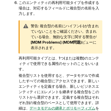
このエンティティの再利用可能タイプを作成する
場合は、対応するフィールドに複合型の名前を入
力します。
情
警告:
複合型の名前にハイフン(-)が含まれ
報
ていないことをご確認ください。含まれ
メ
ている場合、無効な文字に関する警告が
モ
[MDM Problems] (MDM問題)
ビューに
表示されます。
再利用可能タイプとは、1つ(または複数)のエンテ
ィティで使用できる属性のセットのことをいいま
す。
複合型リストを使用すると、データモデルで作成
したすべての複合型にアクセスできます。新しい
エンティティを定義する場合、新しいビジネスエ
ンティティにエレメントを継承する複合型をこの
リストから選択できます。定義する複合型はそれ
ぞれ別の複合型のベースとして使用できます。詳
細は、
データモデルの継承とポリモーフィズム
を