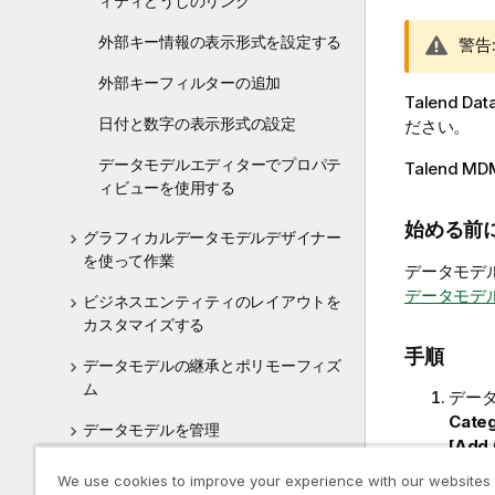
ィティどうしのリンク
l
i
外部キー情報の表示形式を設定する
情
警告
t
報
y
外部キーフィルターの追加
メ
-
Talend Dat
モ
日付と数字の表示形式の設定
n
ださい。
o
データモデルエディターでプロパテ
Talend MD
t
ィビューを使用する
e
始める前
グラフィカルデータモデルデザイナー
を使って作業
データモデ
データモデ
ビジネスエンティティのレイアウトを
カスタマイズする
手順
データモデルの継承とポリモーフィズ
ム
デー
Cate
データモデルを管理
[Add
データコンテナー
We use cookies to improve your experience with our websites