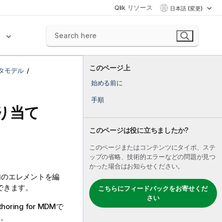
Qlik リソース
日本語 (変更)
ク
このページ上
タモデル
始める前に
手順
り当て
このページは役に立ちましたか?
このページまたはコンテンツにタイポ、ステ
ップの省略、技術的エラーなどの問題が見つ
かった場合はお知らせください。
内のエレメントを編
できます。
こちらにフィードバックをお寄せくだ
さい
thoring for MDM
で
す。