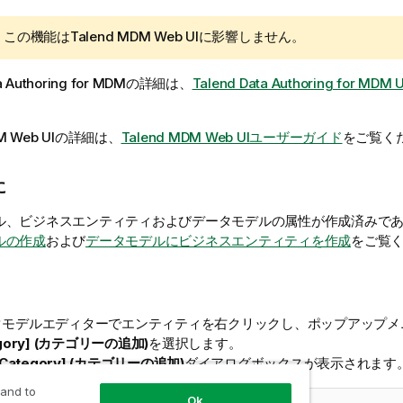
:
この機能は
Talend MDM Web UI
に影響しません。
a Authoring for MDM
の詳細は、
Talend Data Authoring for MDM 
M Web UI
の詳細は、
Talend MDM Web UIユーザーガイド
をご覧く
に
ル、ビジネスエンティティおよびデータモデルの属性が作成済みで
ルの作成
および
データモデルにビジネスエンティティを作成
をご覧
タモデルエディターでエンティティを右クリックし、ポップアップメ
gory] (カテゴリーの追加)
を選択します。
 Category] (カテゴリーの追加)
ダイアログボックスが表示されます
 and to
Ok