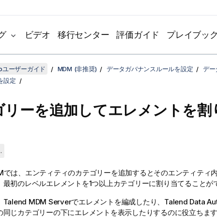
グ
ビデオ
移行センター
評価ガイド
プレイブッ
udioユーザーガイド
MDM (非推奨)
データガバナンスルールを設定
デー
を設定
ゴリーを追加してエレメントを割
.
M
では、エンティティのカテゴリーを追加するとそのエンティティ
、最初のレベルエレメントを1つ以上カテゴリーに割り当てることが
、
Talend MDM Server
でエレメントを編成したり、
Talend Data Au
の同じカテゴリーの下にエレメントを表示したりするのに役立ちま