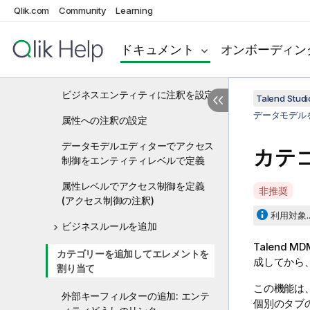
Qlik.com
Community
Learning
データモデルにビジネスエンティテ
ィを作成
ドキュメント
オンボーディン
ビジネスエンティティへの属性の追
加
ビジネスエンティティに注釈を設定
Talend St
データモデル
属性への注釈の設定
データモデルエディターでアクセス
カテ
制御をエンティティレベルで定義
属性レベルでアクセス制御を定義
A
非推奨
(アクセス制御の注釈)
v
利用対象..
a
ビジネスルールを追加
i
Talend MD
l
カテゴリーを追加してエレメントを
成してから
a
割り当て
b
この機能は
外部キーフィルターの追加: エンテ
i
個別のタブ