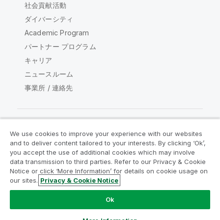
社会貢献活動
ダイバーシティ
Academic Program
パートナー プログラム
キャリア
ニュースルーム
事業所 / 連絡先
We use cookies to improve your experience with our websites
Qlik コミュニティ
and to deliver content tailored to your interests. By clicking ‘Ok’,
you accept the use of additional cookies which may involve
data transmission to third parties. Refer to our Privacy & Cookie
法的契約
製品規約
Legal Policies
Notice or click ‘More Information’ for details on cookie usage on
リーガルポリシー
利用規約
商標
our sites.
Privacy & Cookie Notice
Do Not Share My Info
Ok
Copyright © 1993-2026 QlikTech International AB.無断複写・
転載を禁じます。