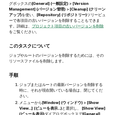
グボックスの
[General] (一般設定)
>
[Version
Management] (バージョン管理)
>
[Cleanup] (クリーン
アップ)
を使い、
[Repository] (リポジトリー)
ツリービュ
ーで各項目の古いバージョンを削除することもできま
す。詳細は、
プロジェクト項目の古いバージョンを削除
をご覧ください。
このタスクについて
ジョブやルートのバージョンを削除するためには、その
リソースファイルを削除します。
手順
ジョブまたはルートの最新バージョンを削除する
時に、それが現在開いている場合は、閉じてくだ
さい。
メニューから
[Window] (ウィンドウ)
>
[Show
View...] (ビューを表示...)
と選択し、
[Show View]
(ビューを表示)
ダイアログボックスで
[General]