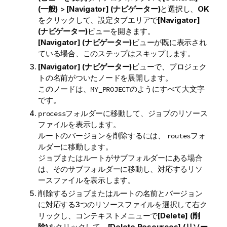
(一般)
>
[Navigator] (ナビゲーター)
と選択し、
OK
をクリックして、設定タブエリアで
[Navigator]
(ナビゲーター)
ビューを開きます。
[Navigator] (ナビゲーター)
ビューが既に表示され
ている場合、このステップはスキップします。
[Navigator] (ナビゲーター)
ビューで、プロジェク
トの名前がついたノードを展開します。
このノードは、
のようにすべて大文字
MY_PROJECT
です。
フォルダーに移動して、ジョブのリソース
process
ファイルを表示します。
ルートのバージョンを削除するには、
フォ
routes
ルダーに移動します。
ジョブまたはルートがサブフォルダーにある場合
は、そのサブフォルダーに移動し、対応するリソ
ースファイルを表示します。
削除するジョブまたはルートの名前とバージョン
に対応する3つのリソースファイルを選択して右ク
リックし、コンテキストメニューで
[Delete] (削
除)
をクリックして、
[Delete Resources] (リソー