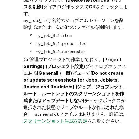
スを削除)
ダイアログボックスで
OK
をクリックしま
す。
という名前のジョブの
バージョンを削
my_job
0.1
除する場合は、次の3つのファイルを削除します。
my_job_0.1.item
my_job_0.1.properties
my_job_0.1.screenshot
Git管理プロジェクトで作業しており、
[Project
Settings] (プロジェクト設定)
ダイアログボックス
にある
[General] (一般)
ビューで
[Do not create
or update screenshots for Jobs, Joblets,
Routes and Routelets] (ジョブ、ジョブレット、
ルート、ルートレットのスクリーンショットを作
成またはアップデートしない)
チェックボックスが
選択された状態でジョブやルートが作成された場
合、
ファイルはありません。詳細は、
.screenshot
スクリーンショット生成を設定
をご覧ください。