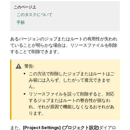
このページ上
このタスクについて
手順
あるバージョンのジョブまたはルートの有用性が失われ
ていることが明らかな場合は、リソースファイルを削除
することで削除できます。
情
警告:
報
この方法で削除したジョブまたはルートはご
メ
み箱には入らず、したがって復元できませ
モ
ん。
リソースファイルを誤って削除すると、対応
するジョブまたはルートの整合性が損なわ
れ、それが原因で機能しなくなるおそれがあ
ります。
また、
[Project Settings] (プロジェクト設定)
ダイアロ