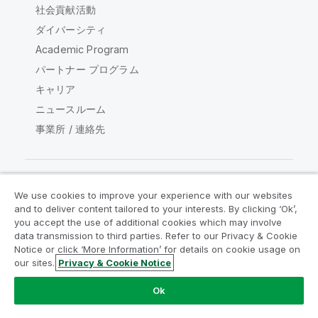
社会貢献活動
ダイバーシティ
Academic Program
パートナー プログラム
キャリア
ニュースルーム
事業所 / 連絡先
We use cookies to improve your experience with our websites
Qlik コミュニティ
and to deliver content tailored to your interests. By clicking ‘Ok’,
you accept the use of additional cookies which may involve
data transmission to third parties. Refer to our Privacy & Cookie
法的契約
製品規約
Legal Policies
Notice or click ‘More Information’ for details on cookie usage on
リーガルポリシー
利用規約
商標
our sites.
Privacy & Cookie Notice
Do Not Share My Info
Ok
Copyright © 1993-2026 QlikTech International AB.無断複写・
転載を禁じます。