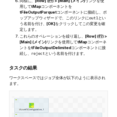
同様に、
[Row] (行) > [Main] (メイン)
リンクを使
用して
tMap
コンポーネントを
tFileOutputParquet
コンポーネントに接続し、ポ
ップアップウィザードで、このリンクに
とい
out1
う名前を付け、
[OK]
をクリックしてこの変更を確
定します。
これらのオペレーションを繰り返し、
[Row] (行) >
[Main] (メイン)
リンクを使用して
tMap
コンポーネ
ントを
tFileOutputDelimited
コンポーネントに接
続し、
という名前を付けます。
reject
タスクの結果
ワークスペースではジョブ全体が以下のように表示され
ます。