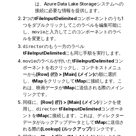
は、Azure Data Lake Storageシステムへの
接続に必要な情報を提供します。
2つの
tFileInputDelimited
コンポーネントのうち1
つをダブルクリックしてこのラベルを編集可能に
し、
と入力してこのコンポーネントのラベ
movie
ルを変更します。
のもう一方のラベル
director
tFileInputDelimited
にも同じ手順を実行します。
のラベルが付いた
tFileInputDelimited
コン
movie
ポーネントを右クリックし、コンテキストメニュ
ーから
[Row] (行) > [Main] (メイン)
の順に選択
し、
tMap
をクリックして
tMap
に接続します。こ
れは、映画データが
tMap
に送信される際のメイン
リンクです。
同様に、
[Row] (行) > [Main] (メイン)
リンクを使
用し、
tFileInputDelimited
コンポーネ
director
ントを
tMap
に接続します。これは、ディレクター
データがルックアップデータとして
tMap
に送信さ
れる際の
[Lookup] (ルックアップ)
リンクです。