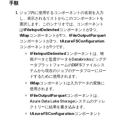
手順
ジョブ内に使用するコンポーネントの名前を入力
し、表示されるリストからこのコンポーネントを
選択します。このシナリオでは、コンポーネント
は
tFileInputDelimited
コンポーネントが2つ、
tMap
コンポーネントが1つ、
tFileOutputParquet
コンポーネントが2つ、
tAzureFSConfiguration
コンポーネントが1つです。
tFileInputDelimited
コンポーネントは、映
画データと監督データをDatabricksビッグデ
ータプラットフォームのDBFSファイルシス
テムから現在のジョブのデータフローにロー
ドするために使用されます。
tMap
コンポーネントは入力データの変換に
使用されます。
tFileOutputParquet
コンポーネントは、
Azure Data Lake Storageシステムのディレ
クトリーに結果を書き込みます。
tAzureFSConfiguration
コンポーネント