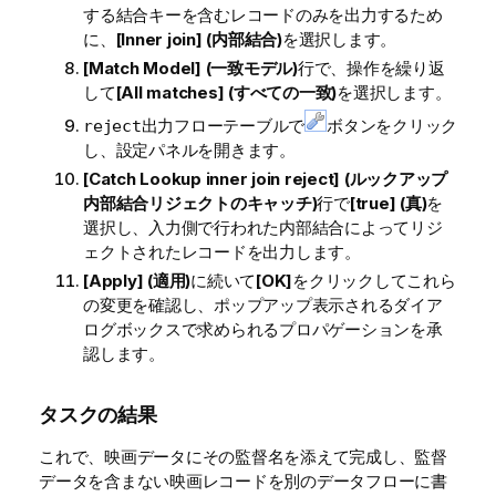
する結合キーを含むレコードのみを出力するため
に、
[Inner join] (内部結合)
を選択します。
[Match Model] (一致モデル)
行で、操作を繰り返
して
[All matches] (すべての一致)
を選択します。
出力フローテーブルで
ボタンをクリック
reject
し、設定パネルを開きます。
[Catch Lookup inner join reject] (ルックアップ
内部結合リジェクトのキャッチ)
行で
[true] (真)
を
選択し、入力側で行われた内部結合によってリジ
ェクトされたレコードを出力します。
[Apply] (適用)
に続いて
[OK]
をクリックしてこれら
の変更を確認し、ポップアップ表示されるダイア
ログボックスで求められるプロパゲーションを承
認します。
タスクの結果
これで、映画データにその監督名を添えて完成し、監督
データを含まない映画レコードを別のデータフローに書