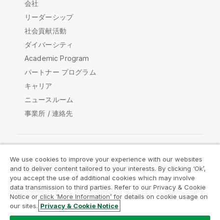
会社
リーダーシップ
社会貢献活動
ダイバーシティ
Academic Program
パートナー プログラム
キャリア
ニュースルーム
事業所 / 連絡先
We use cookies to improve your experience with our websites
Qlik コミュニティ
and to deliver content tailored to your interests. By clicking ‘Ok’,
you accept the use of additional cookies which may involve
data transmission to third parties. Refer to our Privacy & Cookie
法的契約
製品規約
Legal Policies
Notice or click ‘More Information’ for details on cookie usage on
リーガルポリシー
利用規約
商標
our sites.
Privacy & Cookie Notice
Do Not Share My Info