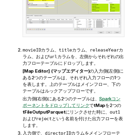
カラム、
カラム、
カ
movieID
title
releaseYear
ラム、および
カラムを、左側からそれぞれの出
url
力フローテーブルにドロップします。
[Map Editor] (マップエディター)
の入力側(左側)に
ある2つのテーブルは、それぞれ入力フローの1つ
を表します。上のテーブルはメインフロー、下の
テーブルはルックアップフローです。
出力側(右側)にある2つのテーブルは、
Sparkコン
ポーネントをドロップしてリンク
で
tMap
を2つの
tFileOutputParquet
にリンクさせた時に、
out1
および
という名前を付けた出力フローを表
reject
します。
入力側で、
カラムをメインフローテ
directorID