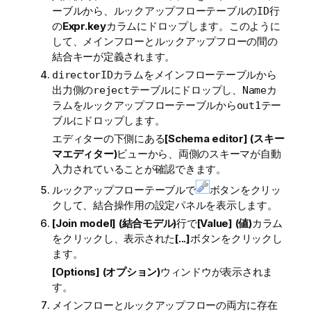
ーブルから、ルックアップフローテーブルの
行
ID
の
Expr.key
カラムにドロップします。このように
して、メインフローとルックアップフローの間の
結合キーが定義されます。
カラムをメインフローテーブルから
directorID
出力側の
テーブルにドロップし、
カ
reject
Name
ラムをルックアップフローテーブルから
テー
out1
ブルにドロップします。
エディターの下側にある
[Schema editor] (スキー
マエディター)
ビューから、両側のスキーマが自動
入力されていることが確認できます。
ルックアップフローテーブルで
ボタンをクリッ
クして、結合操作用の設定パネルを表示します。
[Join model] (結合モデル)
行で
[Value] (値)
カラム
をクリックし、表示された
[...]
ボタンをクリックし
ます。
[Options] (オプション)
ウィンドウが表示されま
す。
メインフローとルックアップフローの両方に存在