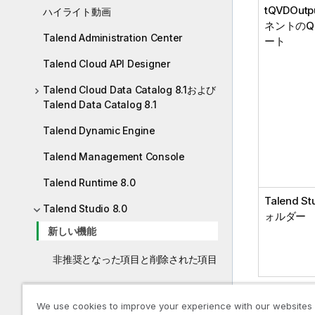
tQVDOut
ハイライト動画
ネントのQl
Talend Administration Center
ート
Talend Cloud API Designer
Talend Cloud Data Catalog 8.1および
Talend Data Catalog 8.1
Talend Dynamic Engine
Talend Management Console
Talend Runtime 8.0
Talend St
Talend Studio 8.0
ォルダー
新しい機能
非推奨となった項目と削除された項目
Qlik Talend Cloud移行ツールキット
We use cookies to improve your experience with our websites