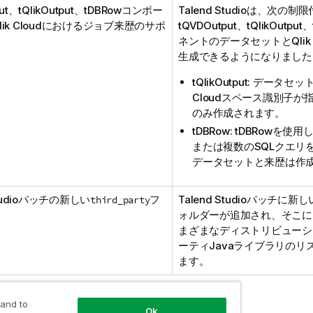
put、tQlikOutput、tDBRowコンポー
Talend Studio
は、次の制限
ik Cloudにおけるジョブ来歴のサポ
tQVDOutput、tQlikOutp
ネントのデータセットと
Qlik
生成できるようになりました
tQlikOutput: データ
Cloud
スペース識別子が
のみ作成されます。
tDBRow: tDBRowを使
または複数のSQLクエリ
データセットと来歴は作
udio
パッチの新しい
フ
Talend Studio
パッチに新し
third_party
ォルダーが追加され、そこに
まざまなディストリビューシ
ーティJavaライブラリのリ
ます。
 and to
Ok