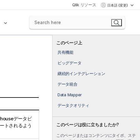
Qlik リソース
日本語 (変更)
ク
このページ上
共有機能
ビッグデータ
継続的インテグレーション
データ統合
Data Mapper
データクオリティ
arehouseデータビ
このページは役に立ちましたか?
ートされるよう
このページまたはコンテンツにタイポ、ステ