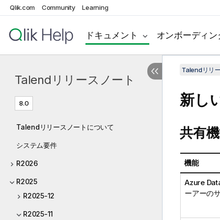
Qlik.com
Community
Learning
ドキュメント
オンボーディン
Talendリ
Talendリリースノート
新し
8.0
Talendリリースノートについて
共有機
システム要件
機能
R2026
R2025
Azure Da
ーアーの
R2025-12
R2025-11