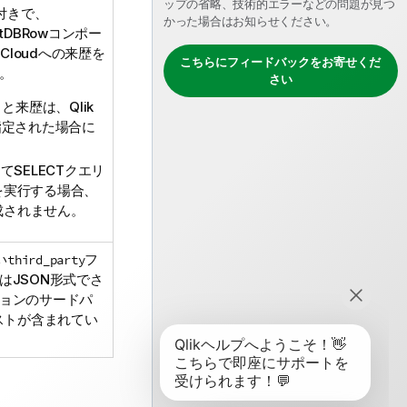
ップの省略、技術的エラーなどの問題が見つ
付きで、
かった場合はお知らせください。
ut、tDBRowコンポー
 Cloud
への来歴を
こちらにフィードバックをお寄せくだ
。
さい
セットと来歴は、
Qlik
指定された場合に
用してSELECTクエリ
を実行する場合、
成されません。
い
フ
third_party
はJSON形式でさ
ョンのサードパ
ストが含まれてい