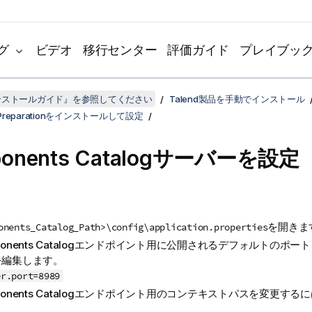
グ
ビデオ
移行センター
評価ガイド
プレイブッ
dインストールガイド』を参照してください
Talend製品を手動でインストール
ta Preparationをインストールして設定
onents Catalog
サーバーを設定
を開きま
onents_Catalog_Path>\config\application.properties
nents Catalog
エンドポイント用に公開されるデフォルトのポート
を編集します。
er.port=8989
nents Catalog
エンドポイント用のコンテキストパスを変更するに
。