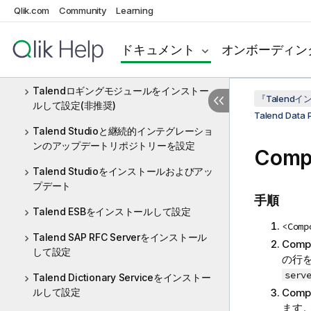
Qlik.com
Community
Learning
Talend JobServerをインストールして設
定
ドキュメント
オンボーディン
Talend Runtimeをインストール
Talendロギングモジュールをインストー
『Talen
ルして設定(非推奨)
Talend Da
Talend Studioと継続的インテグレーショ
ンのアップデートリポジトリーを設定
Comp
Talend Studioをインストールおよびアッ
プデート
手順
Talend ESBをインストールして設定
<Comp
Talend SAP RFC Serverをインストール
Compo
して設定
の行
serv
Talend Dictionary Serviceをインストー
ルして設定
Compo
ます