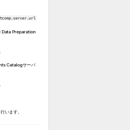
tcomp.server.url
 Data Preparation
、
ts Catalog
サーバ
、
て行います。