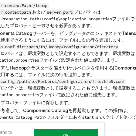
er.contextPath=/tcomp
および
プロパティは
er.contextpath
server.port
ファイルで
_Preparation_Path>\config\application.properties
義したプロパティと一致させる必要があります。
nents Catalog
サーバーを、ビッグデータのコンテキストで
Talend
に使用できるようにするには、ファイルに次の行を追加します。
op.conf.dir=/path/to/Hadoop/configuration/directory
プロパティは、環境変数として設定することもできます。環境変数は
ファイルで設定された値に優先します。
cation.properties
アなHadoopクラスターを備えた(ケルベロスを使用する)
Componen
使用するには、ファイルに次の行を追加します。
.config=/path/to/Kerberos/configuration/file/krb5.conf
プロパティは、環境変数として設定することもできます。環境変数は
ファイルで設定された値に優先します。
cation.properties
をプロパティファイルに保存します。
を考慮して、
Components Catalog
を再起動します。この操作は、
フォルダーにある
スクリプト使っ
onents_Catalog_Path>
start.sh
 and to
Ok