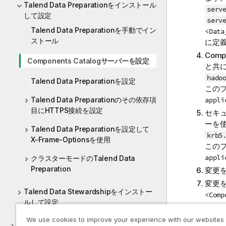
Talend Data Preparationをインストール
serv
して設定
serv
Talend Data Preparationを手動でイン
<Data
ストール
に定
Compo
Components Catalogサーバーを設定
と共
hado
Talend Data Preparationを設定
この
Talend Data Preparationのその依存項
appli
目にHTTPS接続を設定
セキュ
ーを
Talend Data Preparationを設定して
krb5
X-Frame-Optionsを使用
この
appli
クラスターモードのTalend Data
Preparation
変更
変更
Talend Data Stewardshipをインストー
<Comp
ルして設定
We use cookies to improve your experience with our websites
Talend製品をアンインストール