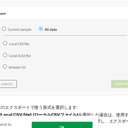
タのエクスポートで使う形式を選択します:
[Local CSV file] (ローカルCSVファイル)
を選択した場合は、使用
り、テキスト囲み文字、およびエスケープ文字を選択し、エクスポ
 and to
名前を入力します。
Ok