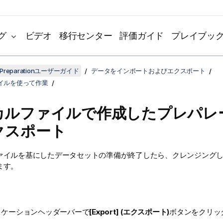
グ
ビデオ
移行センター
評価ガイド
プレイブッ
ta Preparationユーザーガイド
データをインポートおよびエクスポート
イルを使って作業
カルファイルで作成したプレパレ
クスポート
ァイルを基にしたデータセットの準備が終了したら、クレンジング
ます。
リケーションヘッダーバーで
[Export] (エクスポート)
ボタンをクリッ