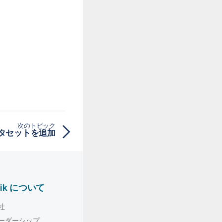
次のトピック
データセットを追加
lik について
社
ーダーシップ