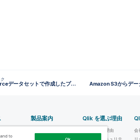
ック
Salesforceデータセットで作成したプレパレーションのエクスポート
Amazon S3から
ス
製品案内
Qlik を選ぶ理由
Q
データ統合とデータ
ルプ ビデオ
Qlik を選ぶ理由
会
品質
 and to
loper
信頼性とセキュリテ
リ
Ok