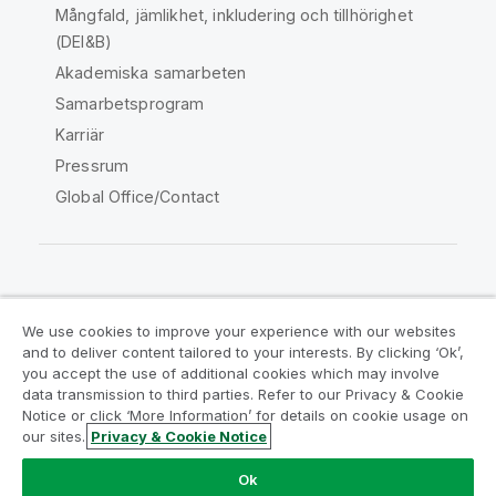
Mångfald, jämlikhet, inkludering och tillhörighet
(DEI&B)
Akademiska samarbeten
Samarbetsprogram
Karriär
Pressrum
Global Office/Contact
Qlik Community
We use cookies to improve your experience with our websites
and to deliver content tailored to your interests. By clicking ‘Ok’,
Juridiska avtal
Produktvillkor
you accept the use of additional cookies which may involve
data transmission to third parties. Refer to our Privacy & Cookie
Legal Policies
Legal Policies
Notice or click ‘More Information’ for details on cookie usage on
Användningsvillkor
Varumärken
our sites.
Privacy & Cookie Notice
Do Not Share My Info
Ok
Copyright © 1993-2026 QlikTech International AB. Alla