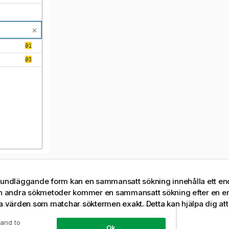
rundläggande form kan en sammansatt sökning innehålla ett end
ån andra sökmetoder kommer en sammansatt sökning efter en en
ra värden som matchar söktermen exakt. Detta kan hjälpa dig at
ökningar av dina data.
 and to
Ok