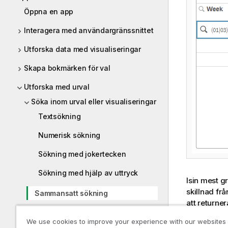
Öppna en app
Interagera med användargränssnittet
Utforska data med visualiseringar
Skapa bokmärken för val
Utforska med urval
Söka inom urval eller visualiseringar
Textsökning
Numerisk sökning
Sökning med jokertecken
Sökning med hjälp av uttryck
Isin mest g
skillnad fr
Sammansatt sökning
att returne
specifika s
Redigera urvalen
We use cookies to improve your experience with our websites