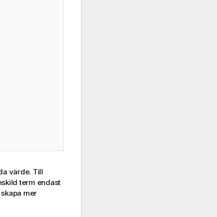
a värde. Till
skild term endast
t skapa mer