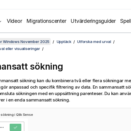
Videor
Migrationscenter
Utvärderingsguider
Spel
för Windows November 2025
Upptäck
Utforska med urval
al eller visualiseringar
ansatt sökning
ansatt sökning kan du kombinera två eller flera sökningar me
ggör anpassad och specifik filtrering av data. En sammansatt sö
omsluta sökningen med en uppsättning parenteser. Du kan använ
rer i en enda sammansatt sökning.
sökning i
Qlik Sense