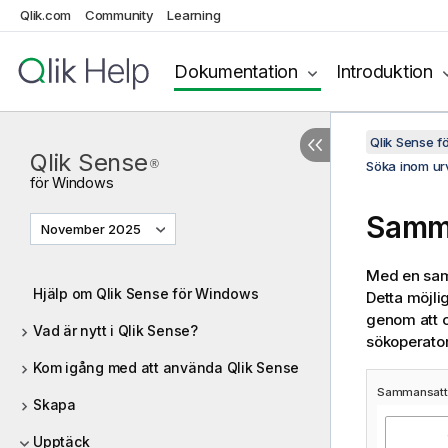
Qlik.com
Community
Learning
Dokumentation
Introduktion
Qlik Sense 
Qlik Sense
®
Söka inom urv
för
Windows
Samm
November 2025
Med en samm
Hjälp om Qlik Sense för Windows
Detta möjli
genom att 
Vad är nytt i Qlik Sense?
sökoperato
Kom igång med att använda Qlik Sense
Sammansatt 
Skapa
Upptäck