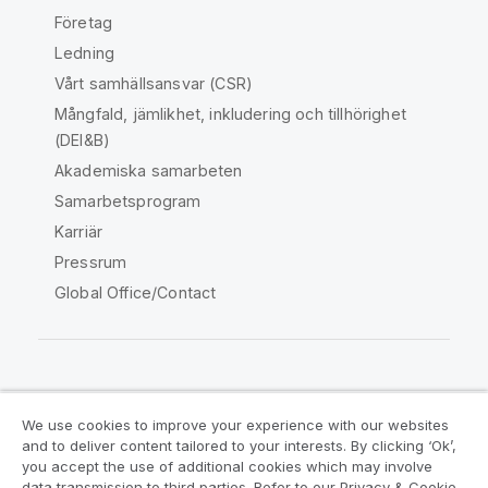
Företag
Ledning
Vårt samhällsansvar (CSR)
Mångfald, jämlikhet, inkludering och tillhörighet
(DEI&B)
Akademiska samarbeten
Samarbetsprogram
Karriär
Pressrum
Global Office/Contact
Qlik Community
We use cookies to improve your experience with our websites
and to deliver content tailored to your interests. By clicking ‘Ok’,
Juridiska avtal
Produktvillkor
you accept the use of additional cookies which may involve
data transmission to third parties. Refer to our Privacy & Cookie