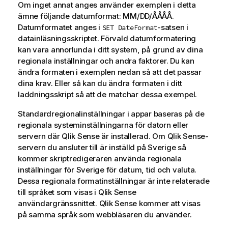
Om inget annat anges använder exemplen i detta
ämne följande datumformat: MM/DD/ÅÅÅÅ.
Datumformatet anges i
-satsen i
SET DateFormat
datainläsningsskriptet. Förvald datumformatering
kan vara annorlunda i ditt system, på grund av dina
regionala inställningar och andra faktorer. Du kan
ändra formaten i exemplen nedan så att det passar
dina krav. Eller så kan du ändra formaten i ditt
laddningsskript så att de matchar dessa exempel.
Standardregionalinställningar i appar baseras på de
regionala systeminställningarna för datorn eller
servern där
Qlik Sense
är installerad. Om
Qlik Sense
-
servern du ansluter till är inställd på Sverige så
kommer skriptredigeraren använda regionala
inställningar för Sverige för datum, tid och valuta.
Dessa regionala formatinställningar är inte relaterade
till språket som visas i
Qlik Sense
användargränssnittet.
Qlik Sense
kommer att visas
på samma språk som webbläsaren du använder.