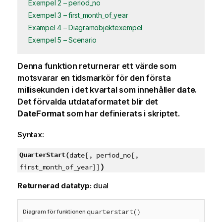
Exempel 2 – period_no
Exempel 3 – first_month_of_year
Exampel 4 – Diagramobjektexempel
Exempel 5 – Scenario
Denna funktion returnerar ett värde som
motsvarar en tidsmarkör för den första
millisekunden i det kvartal som innehåller
date
.
Det förvalda utdataformatet blir det
DateFormat
som har definierats i skriptet.
Syntax:
QuarterStart(
date[, period_no[,
)
first_month_of_year]]
Returnerad datatyp:
dual
quarterstart()
Diagram för funktionen