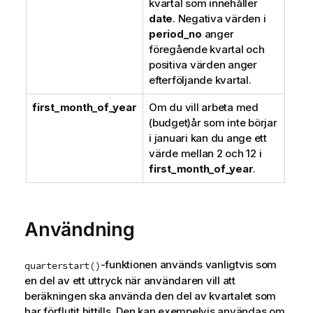
kvartal som innehåller
date
. Negativa värden i
period_no
anger
föregående kvartal och
positiva värden anger
efterföljande kvartal.
first_month_of_year
Om du vill arbeta med
(budget)år som inte börjar
i januari kan du ange ett
värde mellan 2 och 12 i
first_month_of_year
.
Användning
-funktionen används vanligtvis som
quarterstart()
en del av ett uttryck när användaren vill att
beräkningen ska använda den del av kvartalet som
har förflutit hittills. Den kan exempelvis användas om