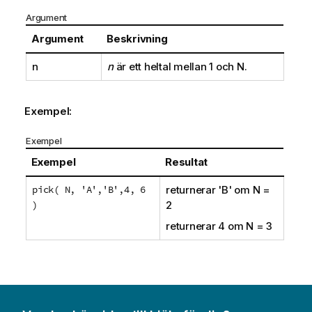
Argument
Argument
Beskrivning
n
n
är ett heltal mellan 1 och
N
.
Exempel:
Exempel
Exempel
Resultat
pick( N, 'A','B',4, 6
returnerar
'B'
om
N
=
)
2
returnerar
4
om
N
=
3