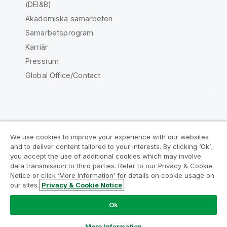
(DEI&B)
Akademiska samarbeten
Samarbetsprogram
Karriär
Pressrum
Global Office/Contact
Qlik Community
We use cookies to improve your experience with our websites
and to deliver content tailored to your interests. By clicking ‘Ok’,
Juridiska avtal
Produktvillkor
you accept the use of additional cookies which may involve
data transmission to third parties. Refer to our Privacy & Cookie
Legal Policies
Legal Policies
Notice or click ‘More Information’ for details on cookie usage on
Användningsvillkor
Varumärken
our sites.
Privacy & Cookie Notice
Do Not Share My Info
Ok
Copyright © 1993-2026 QlikTech International AB. Alla
rättigheter förbehållna.
More Information